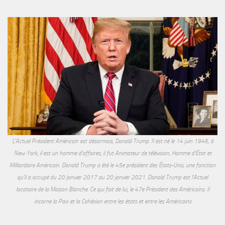
L'Actuel Président Américain est désormais, Donald Trump. Il est né le 14 juin 1946, à
New York, il est un homme d'affaires, il fut Animateur de télévision, Homme d'État et
Milliardaire Américain. Donald Trump a été le 45e président des États-Unis, une fonction
qu'il a occupé du 20 janvier 2017 au 20 janvier 2021. Donald Trump est l'Actuel
locataire de la Maison Blanche. Ce qui fait de lui, le 47e Président des Américains. Il
incarne la Paix et la Cohésion entre les états et entre les Américains