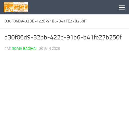
Skip to content
D30F06D9-32BB-422E-91B6-B41FE27B250F
d30f06d9-32bb-422e-91b6-b41fe27b250f
PAR
SOMA BADIHAI
·
29 JUIN 2026