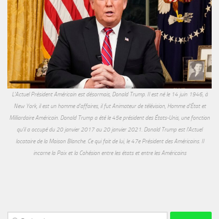
L'Actuel Président Américain est désormais, Donald Trump. Il est né le 14 juin 1946, à
New York, il est un homme d'affaires, il fut Animateur de télévision, Homme d'État et
Milliardaire Américain. Donald Trump a été le 45e président des États-Unis, une fonction
qu'il a occupé du 20 janvier 2017 au 20 janvier 2021. Donald Trump est l'Actuel
locataire de la Maison Blanche. Ce qui fait de lui, le 47e Président des Américains. Il
incarne la Paix et la Cohésion entre les états et entre les Américains
Rechercher :