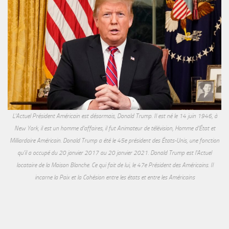
L'Actuel Président Américain est désormais, Donald Trump. Il est né le 14 juin 1946, à
New York, il est un homme d'affaires, il fut Animateur de télévision, Homme d'État et
Milliardaire Américain. Donald Trump a été le 45e président des États-Unis, une fonction
qu'il a occupé du 20 janvier 2017 au 20 janvier 2021. Donald Trump est l'Actuel
locataire de la Maison Blanche. Ce qui fait de lui, le 47e Président des Américains. Il
incarne la Paix et la Cohésion entre les états et entre les Américains