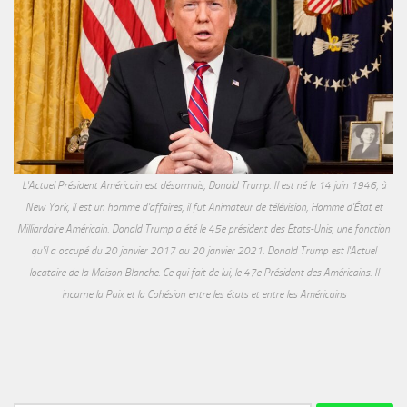
L'Actuel Président Américain est désormais, Donald Trump. Il est né le 14 juin 1946, à
New York, il est un homme d'affaires, il fut Animateur de télévision, Homme d'État et
Milliardaire Américain. Donald Trump a été le 45e président des États-Unis, une fonction
qu'il a occupé du 20 janvier 2017 au 20 janvier 2021. Donald Trump est l'Actuel
locataire de la Maison Blanche. Ce qui fait de lui, le 47e Président des Américains. Il
incarne la Paix et la Cohésion entre les états et entre les Américains