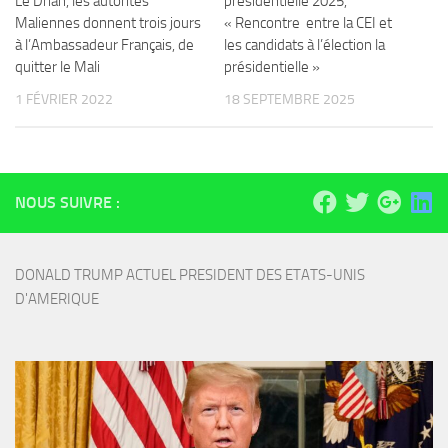
Le Drian, les autorités
présidentielle 2025,
Maliennes donnent trois jours
« Rencontre entre la CEI et
à l’Ambassadeur Français, de
les candidats à l’élection la
quitter le Mali
présidentielle »
1 FÉVRIER 2022
18 SEPTEMBRE 2025
NOUS SUIVRE :
DONALD TRUMP ACTUEL PRESIDENT DES ETATS-UNIS 
D'AMERIQUE