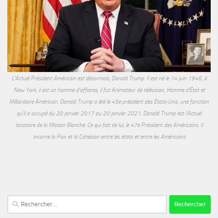
L'Actuel Président Américain est désormais, Donald Trump. Il est né le 14 juin 1946, à
New York, il est un homme d'affaires, il fut Animateur de télévision, Homme d'État et
Milliardaire Américain. Donald Trump a été le 45e président des États-Unis, une fonction
qu'il a occupé du 20 janvier 2017 au 20 janvier 2021. Donald Trump est l'Actuel
locataire de la Maison Blanche. Ce qui fait de lui, le 47e Président des Américains. Il
incarne la Paix et la Cohésion entre les états et entre les Américains
Rechercher :