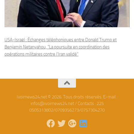
USA-Israël : Échanges téléphoniques entre Donald Trump et
Benjamin Netanyahou, "La poursuite en coordination des
opérations militaires contre l'Iran validé"
Ivoirnews24.net © 2026. Tous droits réservés. E-mail :
infos@ivoirnews24.net / Contacts : 225
0505313802/0709356273/0757304270