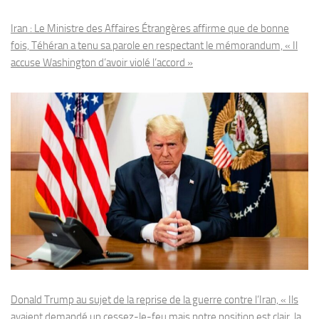
Iran : Le Ministre des Affaires Étrangères affirme que de bonne
fois, Téhéran a tenu sa parole en respectant le mémorandum, « Il
accuse Washington d’avoir violé l’accord »
Donald Trump au sujet de la reprise de la guerre contre l’Iran, « Ils
avaient demandé un cessez-le-feu mais notre position est clair, la