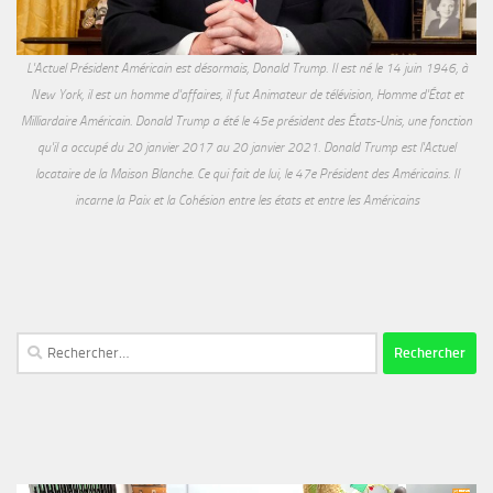
L'Actuel Président Américain est désormais, Donald Trump. Il est né le 14 juin 1946, à
New York, il est un homme d'affaires, il fut Animateur de télévision, Homme d'État et
Milliardaire Américain. Donald Trump a été le 45e président des États-Unis, une fonction
qu'il a occupé du 20 janvier 2017 au 20 janvier 2021. Donald Trump est l'Actuel
locataire de la Maison Blanche. Ce qui fait de lui, le 47e Président des Américains. Il
incarne la Paix et la Cohésion entre les états et entre les Américains
Rechercher :