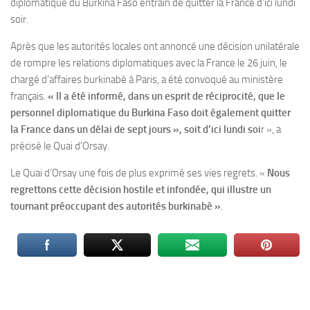
diplomatique du Burkina Faso entrain de quitter la France d’ici lundi
soir.
Après que les autorités locales ont annoncé une décision unilatérale
de rompre les relations diplomatiques avec la France le 26 juin, le
chargé d’affaires burkinabè à Paris, a été convoqué au ministère
français.
« Il a été informé, dans un esprit de réciprocité, que le
personnel diplomatique du Burkina Faso doit également quitter
la France dans un délai de sept jours », soit d’ici lundi soi
r », a
précisé le Quai d’Orsay.
Le Quai d’Orsay une fois de plus exprimé ses vies regrets. «
Nous
regrettons cette décision hostile et infondée, qui illustre un
tournant préoccupant des autorités burkinabè »
.