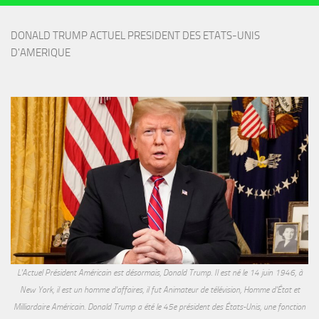
DONALD TRUMP ACTUEL PRESIDENT DES ETATS-UNIS 
D'AMERIQUE
L'Actuel Président Américain est désormais, Donald Trump. Il est né le 14 juin 1946, à
New York, il est un homme d'affaires, il fut Animateur de télévision, Homme d'État et
Milliardaire Américain. Donald Trump a été le 45e président des États-Unis, une fonction