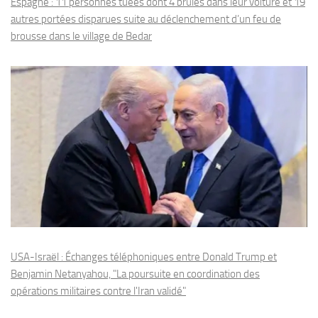
Espagne : 11 personnes tuées dont 4 brûlés dans leur voiture et 19
autres portées disparues suite au déclenchement d’un feu de
brousse dans le village de Bedar
USA-Israël : Échanges téléphoniques entre Donald Trump et
Benjamin Netanyahou, "La poursuite en coordination des
opérations militaires contre l'Iran validé"