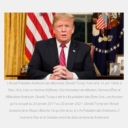
L'Actuel Président Américain est désormais, Donald Trump. Il est né le 14 juin 1946, à
New York, il est un homme d'affaires, il fut Animateur de télévision, Homme d'État et
Milliardaire Américain. Donald Trump a été le 45e président des États-Unis, une fonction
qu'il a occupé du 20 janvier 2017 au 20 janvier 2021. Donald Trump est l'Actuel
locataire de la Maison Blanche. Ce qui fait de lui, le 47e Président des Américains. Il
incarne la Paix et la Cohésion entre les états et entre les Américains