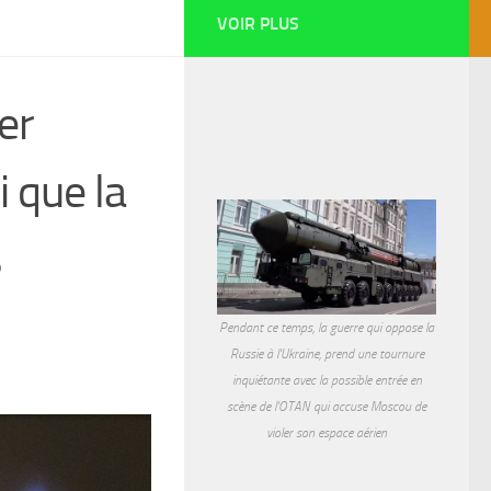
VOIR PLUS
er
 que la
s
Pendant ce temps, la guerre qui oppose la
Russie à l'Ukraine, prend une tournure
inquiétante avec la possible entrée en
scène de l'OTAN qui accuse Moscou de
violer son espace aérien