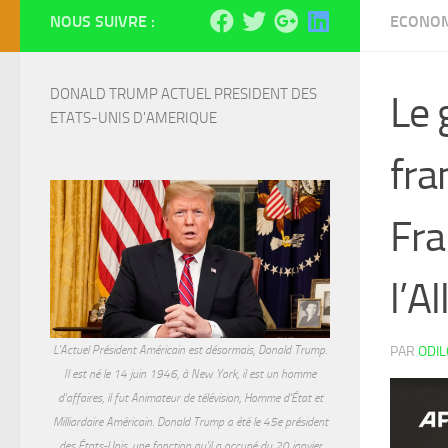
NOUS SUIVRE :
ECONO
DONALD TRUMP ACTUEL PRESIDENT DES 
Le 
ETATS-UNIS D'AMERIQUE
fra
Fra
l’A
L'Actuel Président Américain est désormais, Donald Trump.
PAR
ODI
Il est né le 14 juin 1946, à New York, il est un homme
d'affaires, il fut Animateur de télévision, Homme d'État et
Milliardaire Américain. Donald Trump a été le 45e président
des États-Unis, une fonction qu'il a occupé du 20 janvier