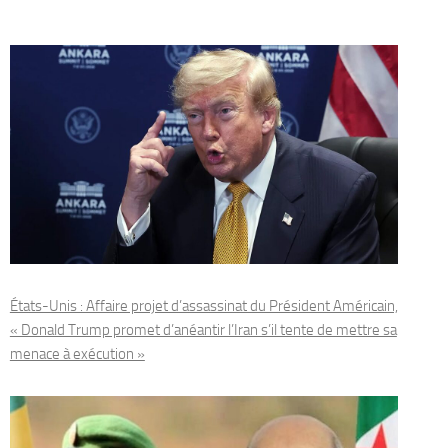
États-Unis : Affaire projet d’assassinat du Président Américain,
« Donald Trump promet d’anéantir l’Iran s’il tente de mettre sa
menace à exécution »