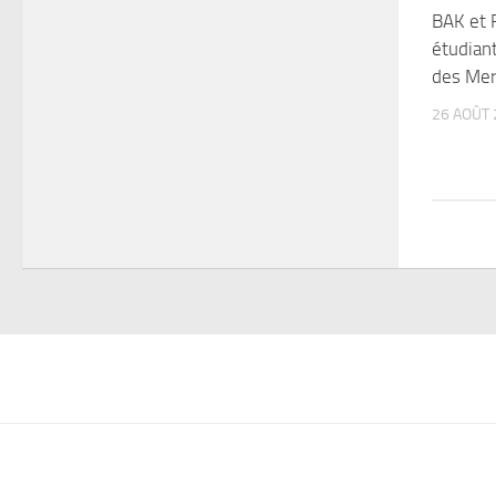
BAK et 
étudian
des Mer
26 AOÛT 