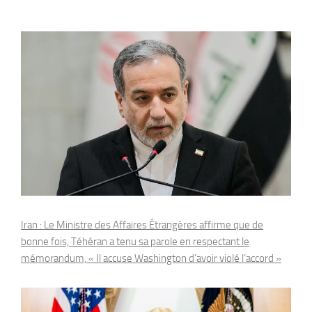
Iran : Le Ministre des Affaires Étrangères affirme que de
bonne fois, Téhéran a tenu sa parole en respectant le
mémorandum, « Il accuse Washington d’avoir violé l’accord »