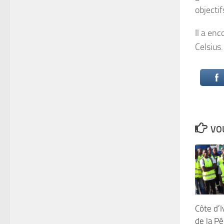
objectif
Il a en
Celsius.
VOU
Côte d’I
de la Pê