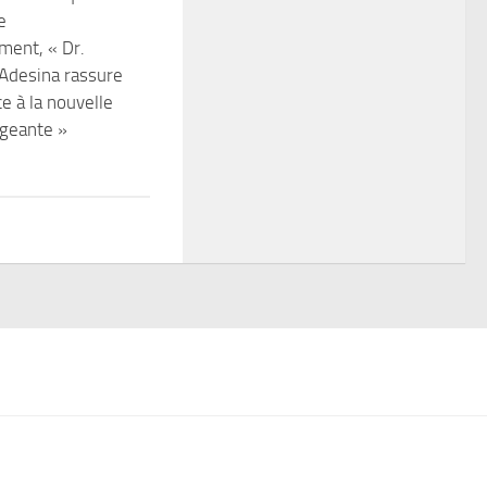
e
ment, « Dr.
Adesina rassure
e à la nouvelle
igeante »