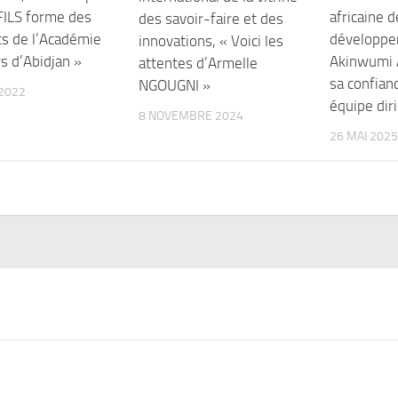
FILS forme des
africaine d
des savoir-faire et des
ts de l’Académie
développe
innovations, « Voici les
s d’Abidjan »
Akinwumi 
attentes d’Armelle
sa confianc
NGOUGNI »
2022
équipe dir
8 NOVEMBRE 2024
26 MAI 2025