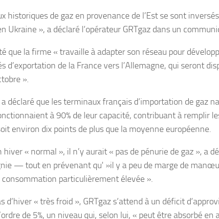
ux historiques de gaz en provenance de l’Est se sont inversés 
en Ukraine », a déclaré l’opérateur GRTgaz dans un communi
uté que la firme « travaille à adapter son réseau pour dévelop
s d’exportation de la France vers l’Allemagne, qui seront disp
ctobre ».
a déclaré que les terminaux français d’importation de gaz nat
onctionnaient à 90% de leur capacité, contribuant à remplir l
soit environ dix points de plus que la moyenne européenne.
hiver « normal », il n’y aurait « pas de pénurie de gaz », a dé
ie — tout en prévenant qu' »il y a peu de marge de manœuv
e consommation particulièrement élevée ».
as d’hiver « très froid », GRTgaz s’attend à un déficit d’appr
’ordre de 5%, un niveau qui, selon lui, « peut être absorbé en 