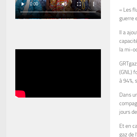
« Les fl
guerre 
Il a ajo
capacité
la mi-o
GRTgaz 
(GNL) f
à 94%, 
Dans un 
compagn
jours d
Et en c
gaz de l