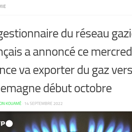
MIE
gestionnaire du réseau gazi
nçais a annoncé ce mercredi
nce va exporter du gaz ver
llemagne début octobre
LON KOUAMÉ
·
14 SEPTEMBRE 2022