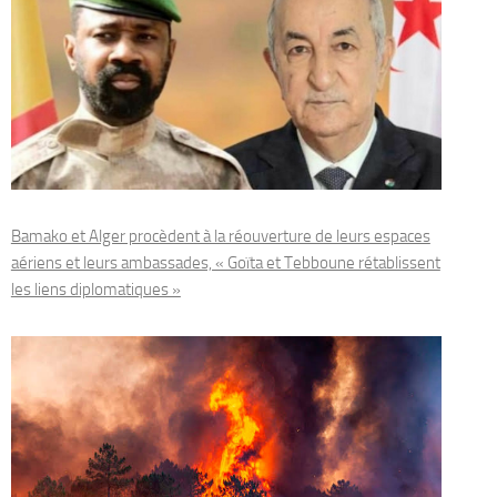
Bamako et Alger procèdent à la réouverture de leurs espaces
aériens et leurs ambassades, « Goïta et Tebboune rétablissent
les liens diplomatiques »