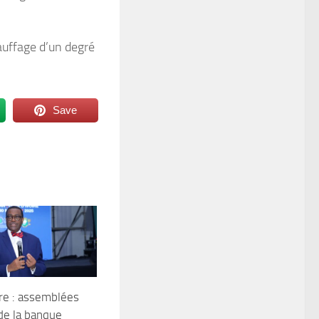
hauffage d’un degré
Save
ire : assemblées
de la banque