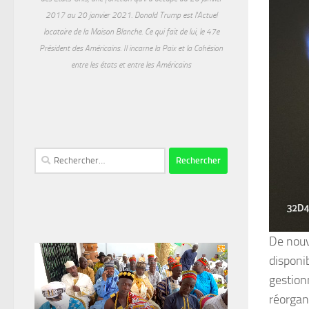
2017 au 20 janvier 2021. Donald Trump est l'Actuel
locataire de la Maison Blanche. Ce qui fait de lui, le 47e
Président des Américains. Il incarne la Paix et la Cohésion
entre les états et entre les Américains
Rechercher :
De nouv
disponib
gestion
réorgani