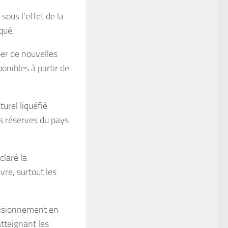
sous l’effet de la
qué.
per de nouvelles
onibles à partir de
urel liquéfié
es réserves du pays
claré la
re, surtout les
ovisionnement en
atteignant les