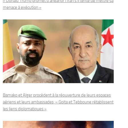
« Donald Trump promet d’anéantir l’Iran s’il tente de mettre sa
menace à exécution »
Bamako et Alger procèdent à la réouverture de leurs espaces
aériens et leurs ambassades, « Goïta et Tebboune rétablissent
les liens diplomatiques »