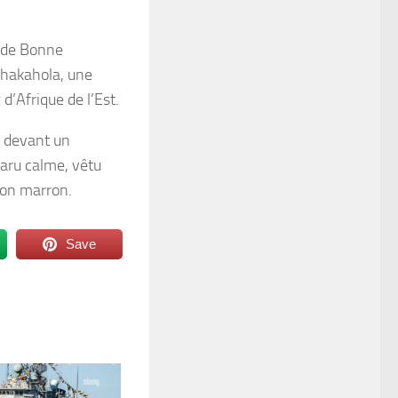
e de Bonne
Shakahola, une
d’Afrique de l’Est.
, devant un
pparu calme, vêtu
lon marron.
Save