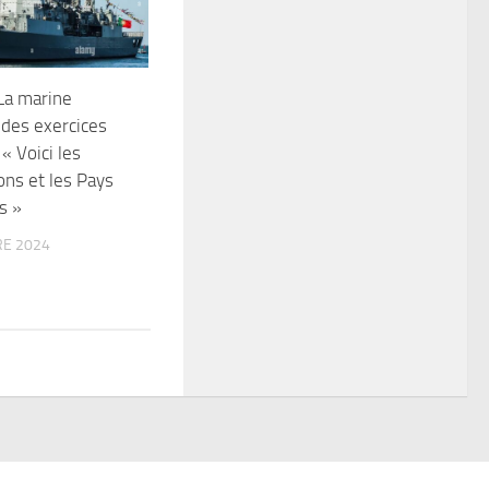
 La marine
 des exercices
« Voici les
ons et les Pays
s »
E 2024