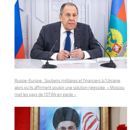
Russie-Europe : Soutiens militaires et financiers à l’Ukraine,
alors qu’ils affirment vouloir une solution négociée, « Moscou
met les pays de l’OTAN en garde »