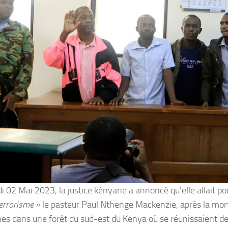
i 02 Mai 2023, la justice kényane a annoncé qu’elle allait po
terrorisme »
le pasteur Paul Nthenge Mackenzie, après la mor
es dans une forêt du sud-est du Kenya où se réunissaient 