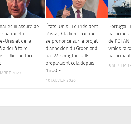
harles III assure de
États-Unis : Le Président
Portugal :
rmination du
Russe, Vladimir Poutine,
participe à
-Unis et de la
se prononce sur le projet
de l’OTAN, 
à aider à faire
d’annexion du Groenland
vraies rais
r l’Ukraine face à
par Washington, « Ils
participant
e
préparaient cela depuis
3 SEPTEMBR
1860 »
EMBRE 2023
10 JANVIER 2026