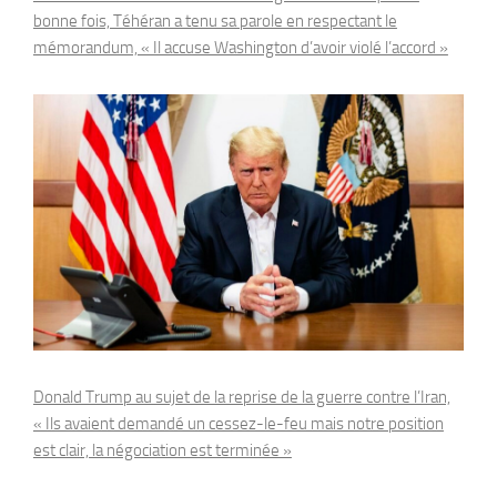
bonne fois, Téhéran a tenu sa parole en respectant le
mémorandum, « Il accuse Washington d’avoir violé l’accord »
Donald Trump au sujet de la reprise de la guerre contre l’Iran,
« Ils avaient demandé un cessez-le-feu mais notre position
est clair, la négociation est terminée »