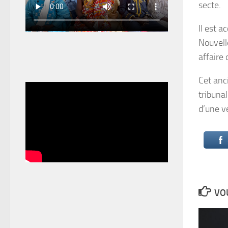
secte.
Il est 
Nouvell
affaire 
Cet anc
tribunal
d’une v
VOU