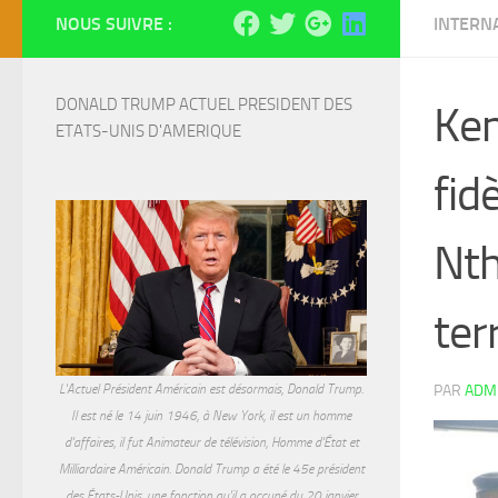
NOUS SUIVRE :
INTERN
DONALD TRUMP ACTUEL PRESIDENT DES 
Ken
ETATS-UNIS D'AMERIQUE
fid
Nth
ter
L'Actuel Président Américain est désormais, Donald Trump.
PAR
ADM
Il est né le 14 juin 1946, à New York, il est un homme
d'affaires, il fut Animateur de télévision, Homme d'État et
Milliardaire Américain. Donald Trump a été le 45e président
des États-Unis, une fonction qu'il a occupé du 20 janvier