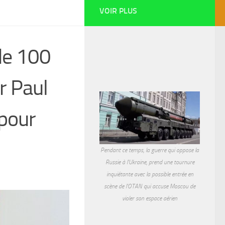
VOIR PLUS
de 100
ur Paul
pour
Pendant ce temps, la guerre qui oppose la
Russie à l'Ukraine, prend une tournure
inquiétante avec la possible entrée en
scène de l'OTAN qui accuse Moscou de
violer son espace aérien