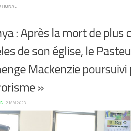
ATIONAL
ya : Après la mort de plus 
èles de son église, le Paste
enge Mackenzie poursuivi 
rorisme »
IN
·
2 MAI 2023