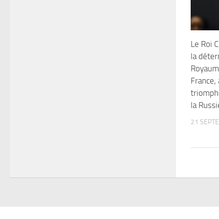
Le Roi C
la déte
Royaume
France, 
triomphe
la Russi
21 SEPT