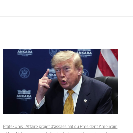
États-Unis : Affaire projet d’assassinat du Président Américain,