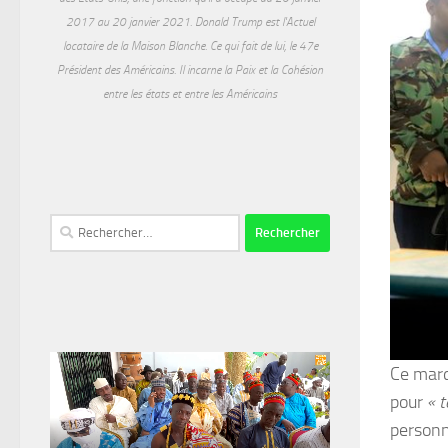
2017 au 20 janvier 2021. Donald Trump est l'Actuel
locataire de la Maison Blanche. Ce qui fait de lui, le 47e
Président des Américains. Il incarne la Paix et la Cohésion
entre les états et entre les Américains
Rechercher :
Ce mard
pour
« 
personn