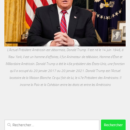
L'Actuel Président Américain est désormais, Donald Trump. Il est né le 14 juin 1946, à
New York, il est un homme d'affaires, il fut Animateur de télévision, Homme d'État et
Milliardaire Américain. Donald Trump a été le 45e président des États-Unis, une fonction
qu'il a occupé du 20 janvier 2017 au 20 janvier 2021. Donald Trump est l'Actuel
locataire de la Maison Blanche. Ce qui fait de lui, le 47e Président des Américains. Il
incarne la Paix et la Cohésion entre les états et entre les Américains
Rechercher :