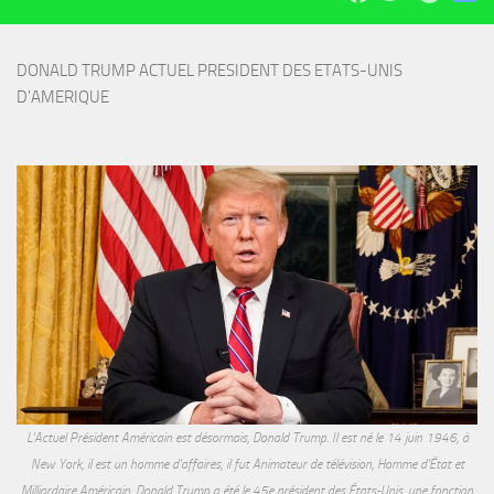
DONALD TRUMP ACTUEL PRESIDENT DES ETATS-UNIS 
D'AMERIQUE
L'Actuel Président Américain est désormais, Donald Trump. Il est né le 14 juin 1946, à
New York, il est un homme d'affaires, il fut Animateur de télévision, Homme d'État et
Milliardaire Américain. Donald Trump a été le 45e président des États-Unis, une fonction