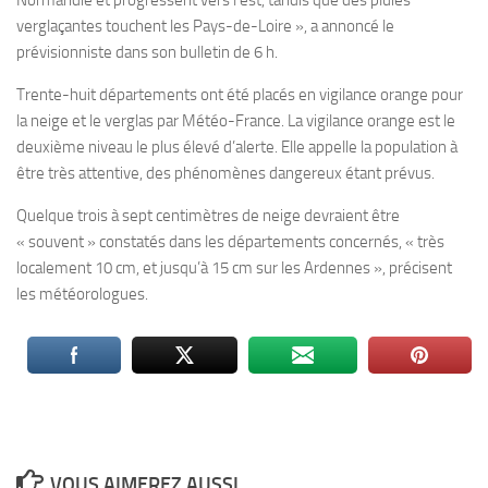
verglaçantes touchent les Pays-de-Loire », a annoncé le
prévisionniste dans son bulletin de 6 h.
Trente-huit départements ont été placés en vigilance orange pour
la neige et le verglas par Météo-France. La vigilance orange est le
deuxième niveau le plus élevé d’alerte. Elle appelle la population à
être très attentive, des phénomènes dangereux étant prévus.
Quelque trois à sept centimètres de neige devraient être
« souvent » constatés dans les départements concernés, « très
localement 10 cm, et jusqu’à 15 cm sur les Ardennes », précisent
les météorologues.
VOUS AIMEREZ AUSSI...