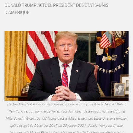
DONALD TRUMP ACTUEL PRESIDENT DES ETATS-UNIS 
D'AMERIQUE
L'Actuel Président Américain est désormais, Donald Trump. Il est né le 14 juin 1946, à
New York, il est un homme d'affaires, il fut Animateur de télévision, Homme d'État et
Milliardaire Américain. Donald Trump a été le 45e président des États-Unis, une fonction
qu'il a occupé du 20 janvier 2017 au 20 janvier 2021. Donald Trump est l'Actuel
locataire de la Maison Blanche. Ce qui fait de lui, le 47e Président des Américains. Il