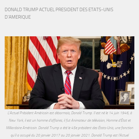
DONALD TRUMP ACTUEL PRESIDENT DES ETATS-UNIS 
D'AMERIQUE
L'Actuel Président Américain est désormais, Donald Trump. Il est né le 14 juin 1946, à
New York, il est un homme d'affaires, il fut Animateur de télévision, Homme d'État et
Milliardaire Américain. Donald Trump a été le 45e président des États-Unis, une fonction
qu'il a occupé du 20 janvier 2017 au 20 janvier 2021. Donald Trump est l'Actuel