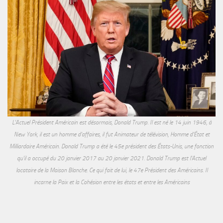
L'Actuel Président Américain est désormais, Donald Trump. Il est né le 14 juin 1946, à
New York, il est un homme d'affaires, il fut Animateur de télévision, Homme d'État et
Milliardaire Américain. Donald Trump a été le 45e président des États-Unis, une fonction
qu'il a occupé du 20 janvier 2017 au 20 janvier 2021. Donald Trump est l'Actuel
locataire de la Maison Blanche. Ce qui fait de lui, le 47e Président des Américains. Il
incarne la Paix et la Cohésion entre les états et entre les Américains