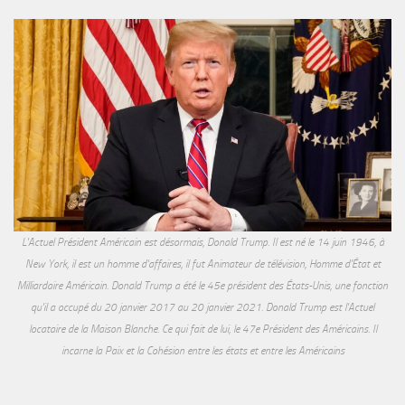
L'Actuel Président Américain est désormais, Donald Trump. Il est né le 14 juin 1946, à
New York, il est un homme d'affaires, il fut Animateur de télévision, Homme d'État et
Milliardaire Américain. Donald Trump a été le 45e président des États-Unis, une fonction
qu'il a occupé du 20 janvier 2017 au 20 janvier 2021. Donald Trump est l'Actuel
locataire de la Maison Blanche. Ce qui fait de lui, le 47e Président des Américains. Il
incarne la Paix et la Cohésion entre les états et entre les Américains