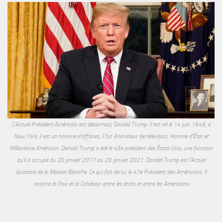
L'Actuel Président Américain est désormais, Donald Trump. Il est né le 14 juin 1946, à
New York, il est un homme d'affaires, il fut Animateur de télévision, Homme d'État et
Milliardaire Américain. Donald Trump a été le 45e président des États-Unis, une fonction
qu'il a occupé du 20 janvier 2017 au 20 janvier 2021. Donald Trump est l'Actuel
locataire de la Maison Blanche. Ce qui fait de lui, le 47e Président des Américains. Il
incarne la Paix et la Cohésion entre les états et entre les Américains