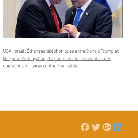
USA-Israël : Échanges téléphoniques entre Donald Trump et
Benjamin Netanyahou, "La poursuite en coordination des
opérations militaires contre l'Iran validé"