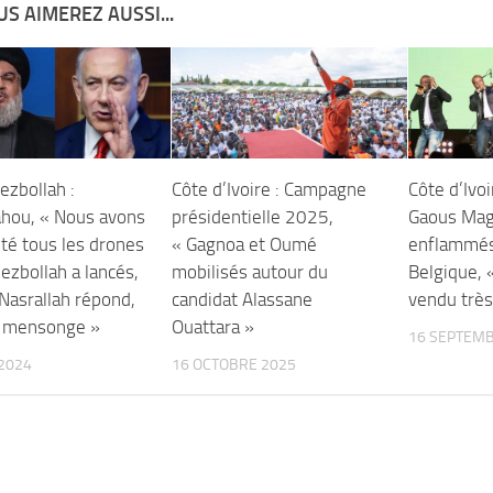
S AIMEREZ AUSSI...
ezbollah :
Côte d’Ivoire : Campagne
Côte d’Ivoi
hou, « Nous avons
présidentielle 2025,
Gaous Mag
pté tous les drones
« Gagnoa et Oumé
enflammé
ezbollah a lancés,
mobilisés autour du
Belgique, 
Nasrallah répond,
candidat Alassane
vendu très
n mensonge »
Ouattara »
16 SEPTEMB
2024
16 OCTOBRE 2025