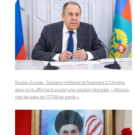
Russie-Europe : Soutiens militaires et financiers à l’Ukraine,
alors qu’ils affirment vouloir une solution négociée, « Moscou
met les pays de l’OTAN en garde »