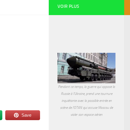
VOIR PLUS
Pendant ce temps, la guerre qui oppose la
Russie à l'Ukraine, prend une tournure
inquiétante avec la possible entrée en
scène de l'OTAN qui accuse Moscou de
violer son espace aérien
Save