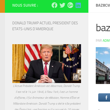
NOUS SUIVRE :
BAZ8C
DONALD TRUMP ACTUEL PRESIDENT DES 
ba
ETATS-UNIS D'AMERIQUE
PAR
ADM
L'Actuel Président Américain est désormais, Donald Trump.
Il est né le 14 juin 1946, à New York, il est un homme
d'affaires, il fut Animateur de télévision, Homme d'État et
Milliardaire Américain. Donald Trump a été le 45e président
des États-Unis, une fonction qu'il a occupé du 20 janvier