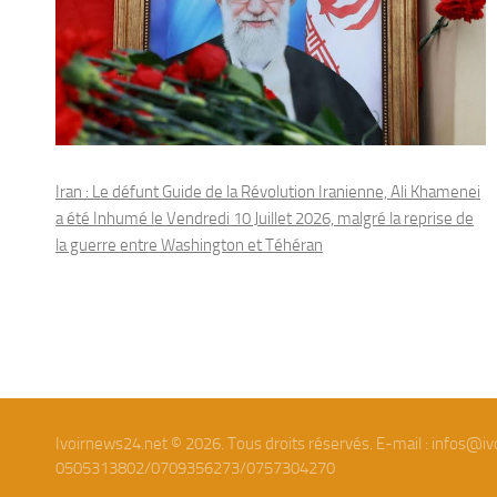
Iran : Le défunt Guide de la Révolution Iranienne, Ali Khamenei
a été Inhumé le Vendredi 10 Juillet 2026, malgré la reprise de
la guerre entre Washington et Téhéran
Ivoirnews24.net © 2026. Tous droits réservés. E-mail : infos@iv
0505313802/0709356273/0757304270