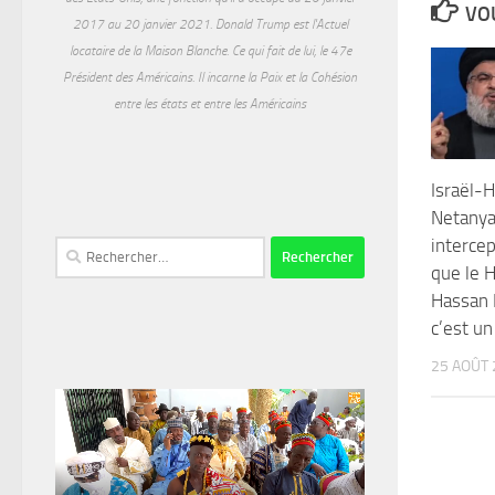
VOU
2017 au 20 janvier 2021. Donald Trump est l'Actuel
locataire de la Maison Blanche. Ce qui fait de lui, le 47e
Président des Américains. Il incarne la Paix et la Cohésion
entre les états et entre les Américains
Israël-H
Netanya
interce
Rechercher :
que le H
Hassan 
c’est u
25 AOÛT 