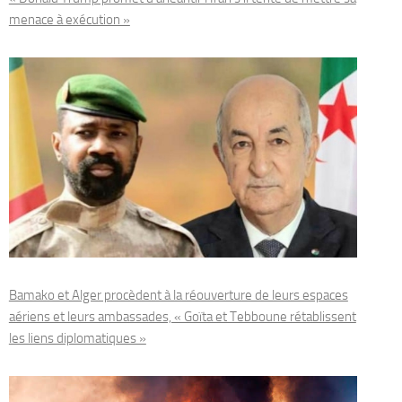
menace à exécution »
Bamako et Alger procèdent à la réouverture de leurs espaces
aériens et leurs ambassades, « Goïta et Tebboune rétablissent
les liens diplomatiques »