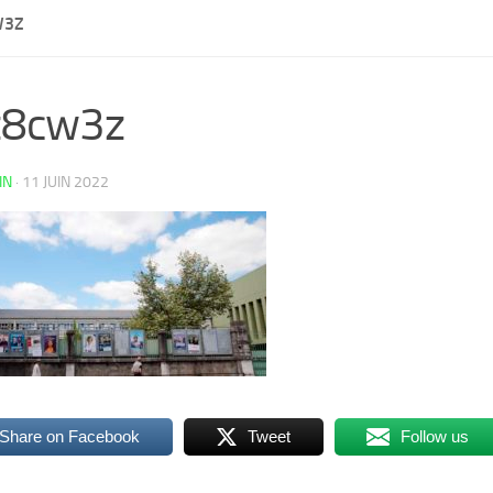
W3Z
z8cw3z
IN
·
11 JUIN 2022
Share on Facebook
Tweet
Follow us