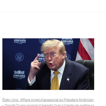
États-Unis : Affaire projet d’assassinat du Président Américain,
« Donald Trump promet d’anéantir l’Iran s’il tente de mettre sa