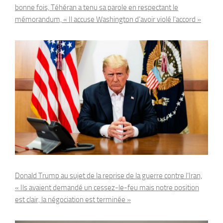
bonne fois, Téhéran a tenu sa parole en respectant le
mémorandum, « Il accuse Washington d’avoir violé l’accord »
Donald Trump au sujet de la reprise de la guerre contre l’Iran,
« Ils avaient demandé un cessez-le-feu mais notre position
est clair, la négociation est terminée »