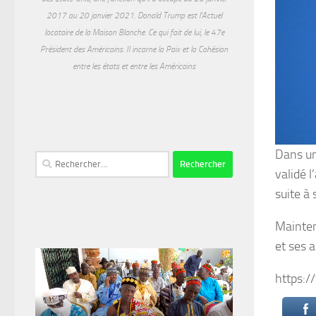
2017 au 20 janvier 2021. Donald Trump est l'Actuel
locataire de la Maison Blanche. Ce qui fait de lui, le 47e
Président des Américains. Il incarne la Paix et la Cohésion
entre les états et entre les Américains
Dans un
Rechercher :
validé 
suite à
Mainten
et ses 
https: