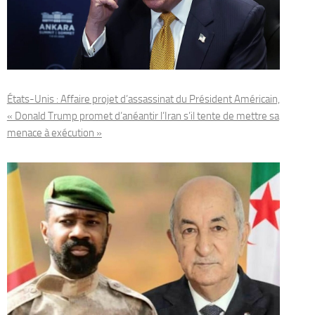
États-Unis : Affaire projet d’assassinat du Président Américain,
« Donald Trump promet d’anéantir l’Iran s’il tente de mettre sa
menace à exécution »