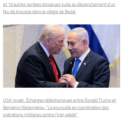
et 19 autres portées disparues suite au déclenchement d’un
feu de brousse dans le village de Bedar
USA-Israël : Échanges téléphoniques entre Donald Trump et
Benjamin Netanyahou, "La poursuite en coordination des
opérations militaires contre l'Iran validé"