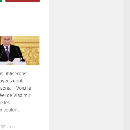
s utiliserons
moyens dont
sons, « Voici le
el de Vladimir
e les
x veulent
RE 2022