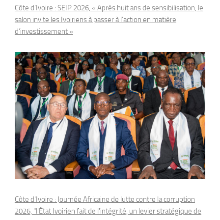
Côte d’Ivoire : SEIP 2026, « Après huit ans de sensibilisation, le
salon invite les Ivoiriens à passer à l’action en matière
d’investissement »
Côte d'Ivoire : Journée Africaine de lutte contre la corruption
2026, "l'État Ivoirien fait de l'intégrité, un levier stratégique de