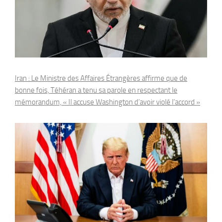
Iran : Le Ministre des Affaires Étrangères affirme que de
bonne fois, Téhéran a tenu sa parole en respectant le
mémorandum, « Il accuse Washington d’avoir violé l’accord »