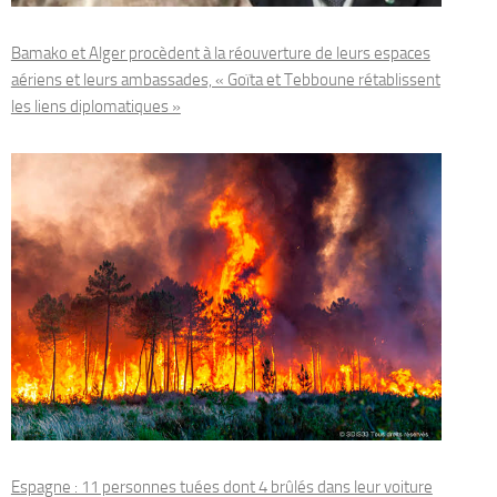
Bamako et Alger procèdent à la réouverture de leurs espaces
aériens et leurs ambassades, « Goïta et Tebboune rétablissent
les liens diplomatiques »
Espagne : 11 personnes tuées dont 4 brûlés dans leur voiture