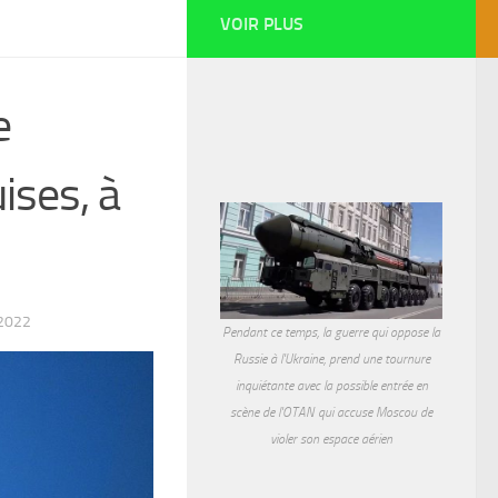
VOIR PLUS
e
ises, à
2022
Pendant ce temps, la guerre qui oppose la
Russie à l'Ukraine, prend une tournure
inquiétante avec la possible entrée en
scène de l'OTAN qui accuse Moscou de
violer son espace aérien