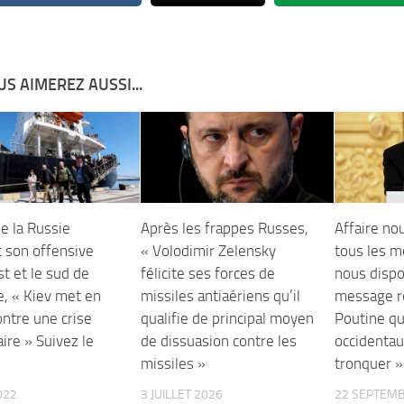
S AIMEREZ AUSSI...
e la Russie
Après les frappes Russes,
Affaire nou
t son offensive
« Volodimir Zelensky
tous les 
st et le sud de
félicite ses forces de
nous dispo
e, « Kiev met en
missiles antiaériens qu’il
message ré
ontre une crise
qualifie de principal moyen
Poutine qu
ire » Suivez le
de dissuasion contre les
occidentau
missiles »
tronquer »
022
3 JUILLET 2026
22 SEPTEMB