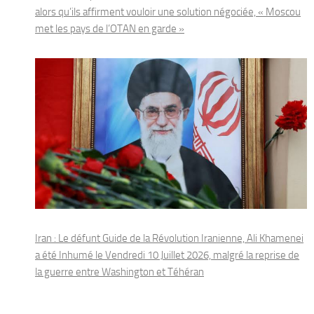
alors qu’ils affirment vouloir une solution négociée, « Moscou
met les pays de l’OTAN en garde »
Iran : Le défunt Guide de la Révolution Iranienne, Ali Khamenei
a été Inhumé le Vendredi 10 Juillet 2026, malgré la reprise de
la guerre entre Washington et Téhéran