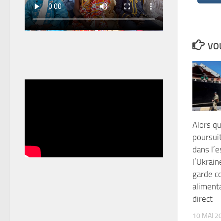
VOU
Alors qu
poursui
dans l’e
l’Ukrain
garde c
alimenta
direct
10 MAI 2