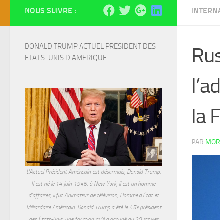
NOUS SUIVRE :
INTERN
DONALD TRUMP ACTUEL PRESIDENT DES 
Rus
ETATS-UNIS D'AMERIQUE
l’a
la 
PAR
MOR
L'Actuel Président Américain est désormais, Donald Trump.
Il est né le 14 juin 1946, à New York, il est un homme
d'affaires, il fut Animateur de télévision, Homme d'État et
Milliardaire Américain. Donald Trump a été le 45e président
des États-Unis, une fonction qu'il a occupé du 20 janvier