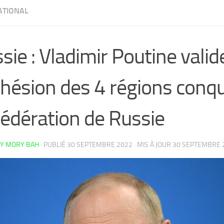
ATIONAL
sie : Vladimir Poutine valid
dhésion des 4 régions conqu
Fédération de Russie
Y MORY BAH
· PUBLIÉ
30 SEPTEMBRE 2022
· MIS À JOUR
30 SEPTEMBRE 