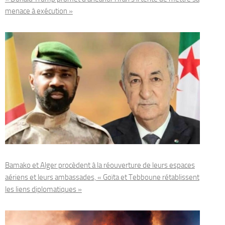
menace à exécution »
Bamako et Alger procèdent à la réouverture de leurs espaces
aériens et leurs ambassades, « Goïta et Tebboune rétablissent
les liens diplomatiques »