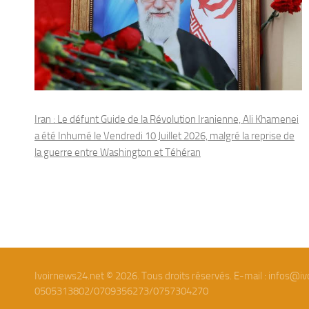
Iran : Le défunt Guide de la Révolution Iranienne, Ali Khamenei
a été Inhumé le Vendredi 10 Juillet 2026, malgré la reprise de
la guerre entre Washington et Téhéran
Ivoirnews24.net © 2026. Tous droits réservés. E-mail : infos@iv
0505313802/0709356273/0757304270