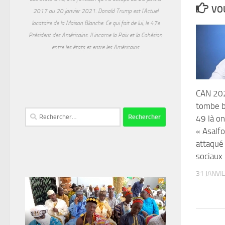
VOU
2017 au 20 janvier 2021. Donald Trump est l'Actuel
locataire de la Maison Blanche. Ce qui fait de lui, le 47e
Président des Américains. Il incarne la Paix et la Cohésion
entre les états et entre les Américains
CAN 202
tombe bi
Rechercher :
49 là on
« Asalf
attaqué
sociaux
31 JANVI