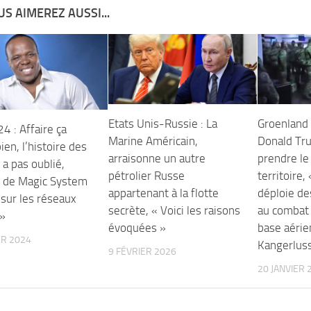
S AIMEREZ AUSSI...
Etats Unis-Russie : La
Groenland 
4 : Affaire ça
Marine Américain,
Donald Tr
en, l’histoire des
arraisonne un autre
prendre le
 a pas oublié,
pétrolier Russe
territoire
o de Magic System
appartenant à la flotte
déploie de
 sur les réseaux
secrète, « Voici les raisons
au combat 
 »
évoquées »
base aérie
ER 2024
Kangerlus
9 FÉVRIER 2026
20 JANVIER 