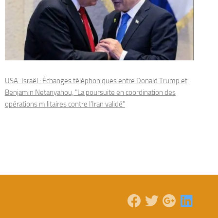
USA-Israël : Échanges téléphoniques entre Donald Trump et
Benjamin Netanyahou, "La poursuite en coordination des
opérations militaires contre l'Iran validé"