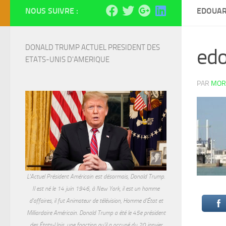
NOUS SUIVRE :
EDOUAR
DONALD TRUMP ACTUEL PRESIDENT DES 
edo
ETATS-UNIS D'AMERIQUE
PAR
MOR
L'Actuel Président Américain est désormais, Donald Trump.
Il est né le 14 juin 1946, à New York, il est un homme
d'affaires, il fut Animateur de télévision, Homme d'État et
Milliardaire Américain. Donald Trump a été le 45e président
des États-Unis, une fonction qu'il a occupé du 20 janvier