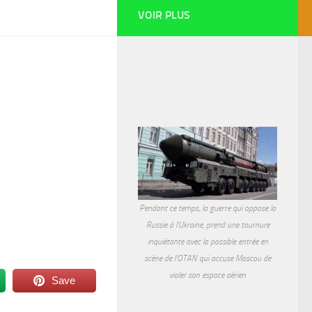
VOIR PLUS
Pendant ce temps, la guerre qui oppose la
Russie à l'Ukraine, prend une tournure
inquiétante avec la possible entrée en
scène de l'OTAN qui accuse Moscou de
violer son espace aérien
Save