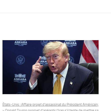
États-Unis : Affaire projet d’assassinat du Président Américain,
« Donald Trump promet d’anéantir l’Iran s’il tente de mettre sa