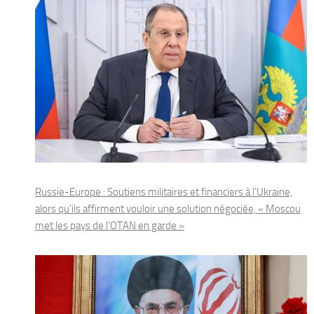
Russie-Europe : Soutiens militaires et financiers à l’Ukraine,
alors qu’ils affirment vouloir une solution négociée, « Moscou
met les pays de l’OTAN en garde »