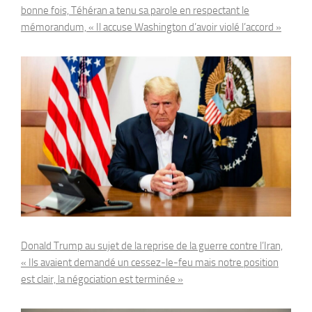
bonne fois, Téhéran a tenu sa parole en respectant le
mémorandum, « Il accuse Washington d’avoir violé l’accord »
Donald Trump au sujet de la reprise de la guerre contre l’Iran,
« Ils avaient demandé un cessez-le-feu mais notre position
est clair, la négociation est terminée »