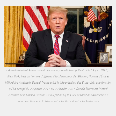
L'Actuel Président Américain est désormais, Donald Trump. Il est né le 14 juin 1946, à
New York, il est un homme d'affaires, il fut Animateur de télévision, Homme d'État et
Milliardaire Américain. Donald Trump a été le 45e président des États-Unis, une fonction
qu'il a occupé du 20 janvier 2017 au 20 janvier 2021. Donald Trump est l'Actuel
locataire de la Maison Blanche. Ce qui fait de lui, le 47e Président des Américains. Il
incarne la Paix et la Cohésion entre les états et entre les Américains