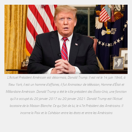
L'Actuel Président Américain est désormais, Donald Trump. Il est né le 14 juin 1946, à
New York, il est un homme d'affaires, il fut Animateur de télévision, Homme d'État et
Milliardaire Américain. Donald Trump a été le 45e président des États-Unis, une fonction
qu'il a occupé du 20 janvier 2017 au 20 janvier 2021. Donald Trump est l'Actuel
locataire de la Maison Blanche. Ce qui fait de lui, le 47e Président des Américains. Il
incarne la Paix et la Cohésion entre les états et entre les Américains