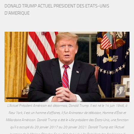
DONALD TRUMP ACTUEL PRESIDENT DES ETATS-UNIS 
D'AMERIQUE
L'Actuel Président Américain est désormais, Donald Trump. Il est né le 14 juin 1946, à
New York, il est un homme d'affaires, il fut Animateur de télévision, Homme d'État et
Milliardaire Américain. Donald Trump a été le 45e président des États-Unis, une fonction
qu'il a occupé du 20 janvier 2017 au 20 janvier 2021. Donald Trump est l'Actuel