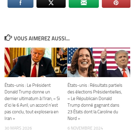
VOUS AIMEREZ AUSSI...
États-unis : Le Président
États-unis : Résultats partiels
Donald Trump donne un
des élections Présidentielles,
dernier ultimatum à l’Iran, « Si
« Le Républicain Donald
d’ici le 6 Avril, un accord n’est
Trump donné gagnant dans
pas conclu, tout explosera en
23 États dont la Caroline du
Iran »
Nord »
30 MARS 2026
6 NOVEMBRE 2024