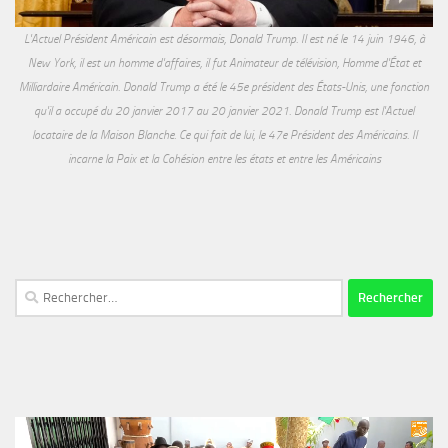
L'Actuel Président Américain est désormais, Donald Trump. Il est né le 14 juin 1946, à
New York, il est un homme d'affaires, il fut Animateur de télévision, Homme d'État et
Milliardaire Américain. Donald Trump a été le 45e président des États-Unis, une fonction
qu'il a occupé du 20 janvier 2017 au 20 janvier 2021. Donald Trump est l'Actuel
locataire de la Maison Blanche. Ce qui fait de lui, le 47e Président des Américains. Il
incarne la Paix et la Cohésion entre les états et entre les Américains
Rechercher :