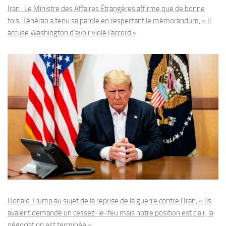
Iran : Le Ministre des Affaires Étrangères affirme que de bonne
fois, Téhéran a tenu sa parole en respectant le mémorandum, « Il
accuse Washington d’avoir violé l’accord »
Donald Trump au sujet de la reprise de la guerre contre l’Iran, « Ils
avaient demandé un cessez-le-feu mais notre position est clair, la
négociation est terminée »