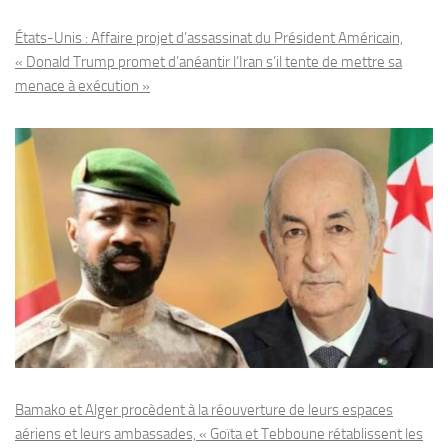
États-Unis : Affaire projet d’assassinat du Président Américain,
« Donald Trump promet d’anéantir l’Iran s’il tente de mettre sa
menace à exécution »
Bamako et Alger procèdent à la réouverture de leurs espaces
aériens et leurs ambassades, « Goïta et Tebboune rétablissent les