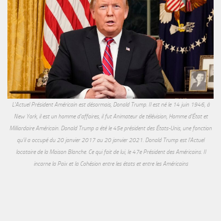
L'Actuel Président Américain est désormais, Donald Trump. Il est né le 14 juin 1946, à
New York, il est un homme d'affaires, il fut Animateur de télévision, Homme d'État et
Milliardaire Américain. Donald Trump a été le 45e président des États-Unis, une fonction
qu'il a occupé du 20 janvier 2017 au 20 janvier 2021. Donald Trump est l'Actuel
locataire de la Maison Blanche. Ce qui fait de lui, le 47e Président des Américains. Il
incarne la Paix et la Cohésion entre les états et entre les Américains