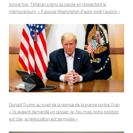
bonne fois, Téhéran a tenu sa parole en respectant le
mémorandum, « Il accuse Washington d’avoir violé l’accord »
Donald Trump au sujet de la reprise de la guerre contre l’Iran,
« Ils avaient demandé un cessez-le-feu mais notre position
est clair, la négociation est terminée »