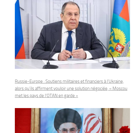
Russie-Europe : Soutiens militaires et financiers à l’Ukraine,
alors qu’ils affirment vouloir une solution négociée, « Moscou
met les pays de l’OTAN en garde »