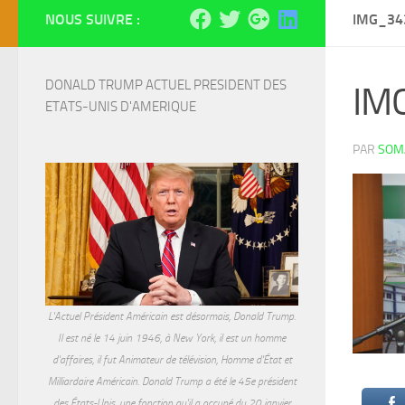
NOUS SUIVRE :
IMG_34
DONALD TRUMP ACTUEL PRESIDENT DES 
IM
ETATS-UNIS D'AMERIQUE
PAR
SOMA
L'Actuel Président Américain est désormais, Donald Trump.
Il est né le 14 juin 1946, à New York, il est un homme
d'affaires, il fut Animateur de télévision, Homme d'État et
Milliardaire Américain. Donald Trump a été le 45e président
des États-Unis, une fonction qu'il a occupé du 20 janvier