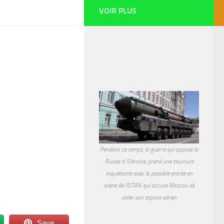
VOIR PLUS
Pendant ce temps, la guerre qui oppose la
Russie à l'Ukraine, prend une tournure
inquiétante avec la possible entrée en
scène de l'OTAN qui accuse Moscou de
violer son espace aérien
Save