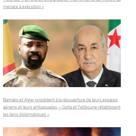
menace à exécution »
Bamako et Alger procèdent à la réouverture de leurs espaces
aériens et leurs ambassades, « Goïta et Tebboune rétablissent
les liens diplomatiques »