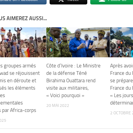
S AIMEREZ AUSSI...
Les groupes armés
Côte d’Ivoire : Le Ministre
Après avoi
awad se réjouissent
de la défense Téné
France du 
mis en déroute et
Birahima Ouattara rend
se prépare
isés les éléments
visite aux militaires,
France du 
ces
« Voici pourquoi »
« Les jour
nementales
détermina
20 MAI 2022
 par Africa-corps
2 OCTOBRE 
2025