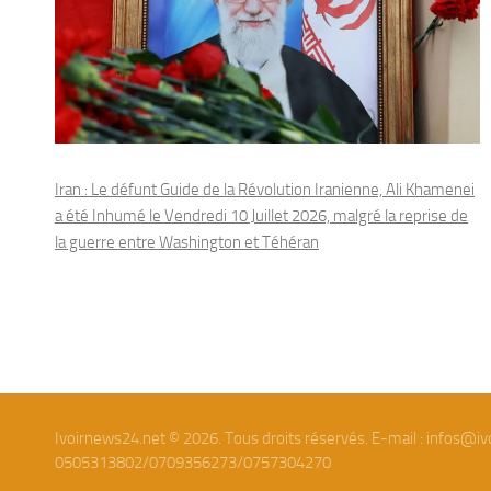
Iran : Le défunt Guide de la Révolution Iranienne, Ali Khamenei
a été Inhumé le Vendredi 10 Juillet 2026, malgré la reprise de
la guerre entre Washington et Téhéran
Ivoirnews24.net © 2026. Tous droits réservés. E-mail : infos@iv
0505313802/0709356273/0757304270