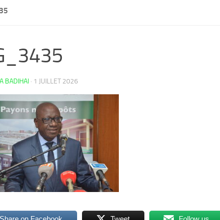
35
G_3435
 BADIHAI
·
1 JUILLET 2026
Share on Facebook
Tweet
Follow us