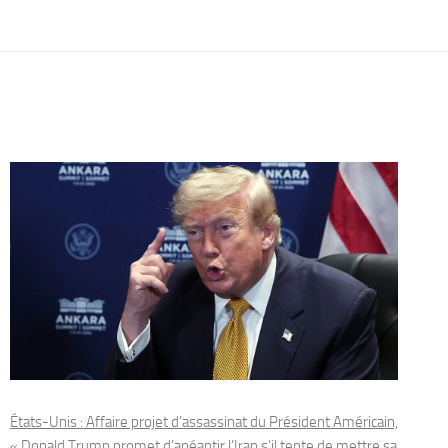
États-Unis : Affaire projet d’assassinat du Président Américain,
« Donald Trump promet d’anéantir l’Iran s’il tente de mettre sa