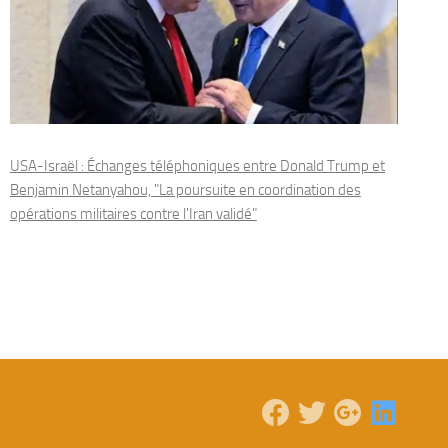
USA-Israël : Échanges téléphoniques entre Donald Trump et
Benjamin Netanyahou, "La poursuite en coordination des
opérations militaires contre l'Iran validé"