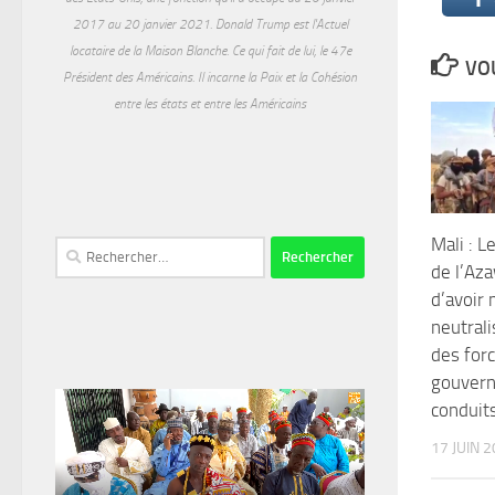
2017 au 20 janvier 2021. Donald Trump est l'Actuel
locataire de la Maison Blanche. Ce qui fait de lui, le 47e
VOU
Président des Américains. Il incarne la Paix et la Cohésion
entre les états et entre les Américains
Mali : 
Rechercher :
de l’Az
d’avoir 
neutral
des for
gouver
conduits
17 JUIN 