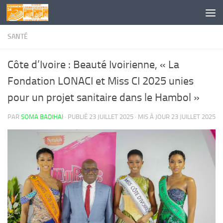
Skip to content
SANTÉ
Côte d’Ivoire : Beauté Ivoirienne, « La
Fondation LONACI et Miss CI 2025 unies
pour un projet sanitaire dans le Hambol »
PAR
SOMA BADIHAI
· PUBLIÉ
23 JUILLET 2025
· MIS À JOUR
23 JUILLET 2025