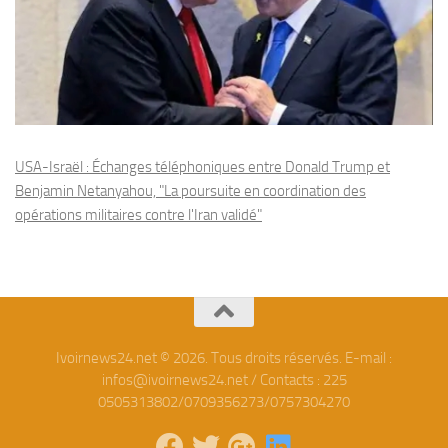
USA-Israël : Échanges téléphoniques entre Donald Trump et
Benjamin Netanyahou, "La poursuite en coordination des
opérations militaires contre l'Iran validé"
Ivoirnews24.net © 2026. Tous droits réservés. E-mail :
infos@ivoirnews24.net / Contacts : 225
0505313802/0709356273/0757304270