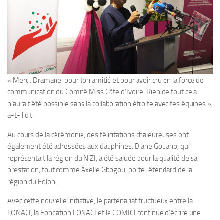
« Merci, Dramane, pour ton amitié et pour avoir cru en la force de
communication du Comité Miss Côte d’Ivoire. Rien de tout cela
n’aurait été possible sans la collaboration étroite avec tes équipes »,
a-t-il dit.
Au cours de la cérémonie, des félicitations chaleureuses ont
également été adressées aux dauphines. Diane Gouano, qui
représentait la région du N’ZI, a été saluée pour la qualité de sa
prestation, tout comme Axelle Gbogou, porte-étendard de la
région du Folon.
Avec cette nouvelle initiative, le partenariat fructueux entre la
LONACI, la Fondation LONACI et le COMICI continue d’écrire une