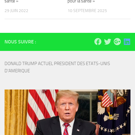
santé »
pour la santé »
29 JUIN 2022
10 SEPTEMBRE 2025
NOUS SUIVRE :
DONALD TRUMP ACTUEL PRESIDENT DES ETATS-UNIS 
D'AMERIQUE