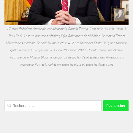
L'Actuel Président Américain est désormais, Donald Trump. Il est né le 14 juin 1946, à
New York, il est un homme d'affaires, il fut Animateur de télévision, Homme d'État et
Milliardaire Américain. Donald Trump a été le 45e président des États-Unis, une fonction
qu'il a occupé du 20 janvier 2017 au 20 janvier 2021. Donald Trump est l'Actuel
locataire de la Maison Blanche. Ce qui fait de lui, le 47e Président des Américains. Il
incarne la Paix et la Cohésion entre les états et entre les Américains
Rechercher :