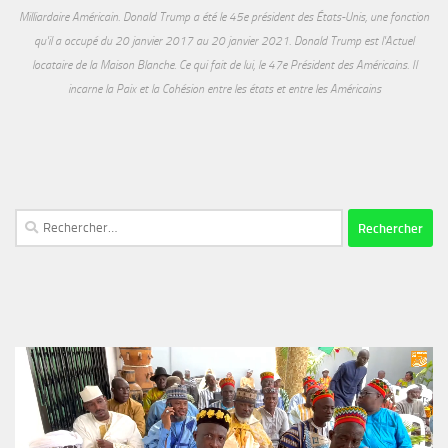
Milliardaire Américain. Donald Trump a été le 45e président des États-Unis, une fonction
qu'il a occupé du 20 janvier 2017 au 20 janvier 2021. Donald Trump est l'Actuel
locataire de la Maison Blanche. Ce qui fait de lui, le 47e Président des Américains. Il
incarne la Paix et la Cohésion entre les états et entre les Américains
Rechercher :