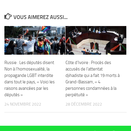
VOUS AIMEREZ AUSSI...
Russie : Les députés disent
Côte d’Ivoire : Procès des
Non à l’homosexualité, la
accusés de l’attentat
propagande LGBT interdite
djihadiste qui a fait 19 morts à
dans tout le pays, « Voici les
Grand-Bassam, « 4
raisons avancées par les
personnes condamnées à la
députés »
perpétuité »
24 NOVEMBRE 2022
28 DÉCEMBRE 2022