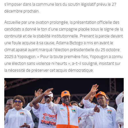
s’imposer dans la commune lors du scrutin législatif prévu le 27
décembre prochain.
Accueillie par une ovation prolongée, la présentation officielle des
candidats a donné le ton d’une campagne placée sous le signe de la
continuité et de la stabilité institutionnelle. Prenant la parole devant
une foule acquise à sa cause, Adama Bictogo a mis en avant le
climat apaisé ayant marqué l’élection présidentielle du 25 octobre
2025 à Yopougon. « Pour la toute première fois, Yopougon a connu
une élection sans violence ni heurts », a-t-il souligné, insistant sur
la nécessité de préserver cet acquis démocratique.