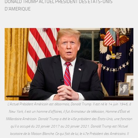
DONALD TRUMP ACTUEL PRESIDENT DES ETATS-UNIS 
D'AMERIQUE
L'Actuel Président Américain est désormais, Donald Trump. Il est né le 14 juin 1946, à
New York, il est un homme d'affaires, il fut Animateur de télévision, Homme d'État et
Milliardaire Américain. Donald Trump a été le 45e président des États-Unis, une fonction
qu'il a occupé du 20 janvier 2017 au 20 janvier 2021. Donald Trump est l'Actuel
locataire de la Maison Blanche. Ce qui fait de lui, le 47e Président des Américains. Il