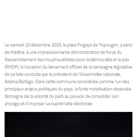
Le samedi 20 décembre 2025, la place Ficgayo de Yopougon, a servi
de théâtre, à une impressionnante démonstration de force du
Rassemblement des houphouëtistes pour la démocratie et la paix
(RHDP), à l’occasion du lancement officiel de la campagne législative
de sa liste conduite par le président de l’Assemblée nationale,
Adama Bictogo. Dans cette commune considérée comme l’un des
principaux enjeux politiques du pays, la forte mobilisation observée
témoigne de la volonté du parti au pouvoir de consolider son
ancrage et d’imposer sa suprématie électorale.