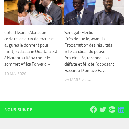
Côte d’Ivoire : Alors que
Sénégal : Election
certains oiseaux de mauvais
Présidentielle, avant la
augures le donnent pour
Proclamation des résultats,
mort, « Alassane Ouattara est
« Le candidat du pouvoir
à Nairobi au Kénya pour le
Amadou Ba, reconnait sa
sommet Africa Forward »
défaite et félicite l’opposant
Bassirou Diomaye Faye »
10 MAI 2026
25 MARS 2024
NOUS SUIVRE :