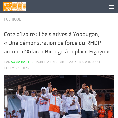
Skip to content
POLITIQUE
Côte d’Ivoire : Législatives à Yopougon,
« Une démonstration de force du RHDP
autour d’Adama Bictogo à la place Figayo »
PAR
SOMA BADIHAI
· PUBLIÉ
21 DÉCEMBRE 2025
· MIS À JOUR
21
DÉCEMBRE 2025