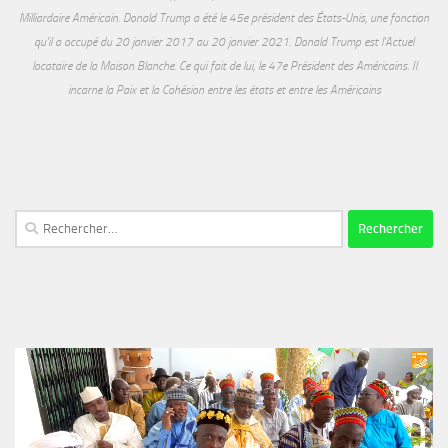
Milliardaire Américain. Donald Trump a été le 45e président des États-Unis, une fonction
qu'il a occupé du 20 janvier 2017 au 20 janvier 2021. Donald Trump est l'Actuel
locataire de la Maison Blanche. Ce qui fait de lui, le 47e Président des Américains. Il
incarne la Paix et la Cohésion entre les états et entre les Américains
Rechercher :