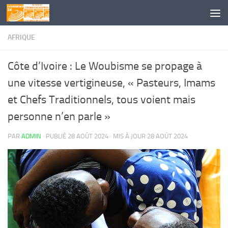
Skip to content
AFRIQUE
Côte d’Ivoire : Le Woubisme se propage à
une vitesse vertigineuse, « Pasteurs, Imams
et Chefs Traditionnels, tous voient mais
personne n’en parle »
PAR
ADMIN
· PUBLIÉ
28 AOÛT 2024
· MIS À JOUR
28 AOÛT 2024