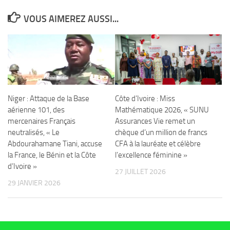
VOUS AIMEREZ AUSSI...
Niger : Attaque de la Base
Côte d’Ivoire : Miss
aérienne 101, des
Mathématique 2026, « SUNU
mercenaires Français
Assurances Vie remet un
neutralisés, « Le
chèque d’un million de francs
Abdourahamane Tiani, accuse
CFA à la lauréate et célèbre
la France, le Bénin et la Côte
l’excellence féminine »
d’Ivoire »
27 JUILLET 2026
29 JANVIER 2026