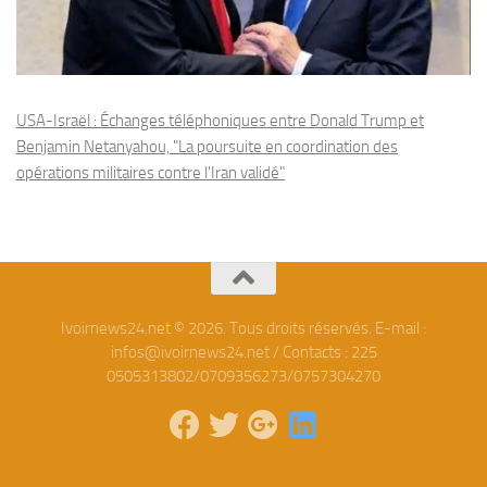
USA-Israël : Échanges téléphoniques entre Donald Trump et
Benjamin Netanyahou, "La poursuite en coordination des
opérations militaires contre l'Iran validé"
Ivoirnews24.net © 2026. Tous droits réservés. E-mail :
infos@ivoirnews24.net / Contacts : 225
0505313802/0709356273/0757304270