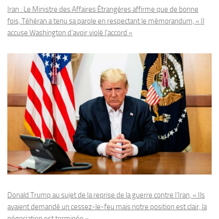
Iran : Le Ministre des Affaires Étrangères affirme que de bonne
fois, Téhéran a tenu sa parole en respectant le mémorandum, « Il
accuse Washington d’avoir violé l’accord »
Donald Trump au sujet de la reprise de la guerre contre l’Iran, « Ils
avaient demandé un cessez-le-feu mais notre position est clair, la
négociation est terminée »