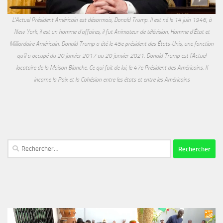
L'Actuel Président Américain est désormais, Donald Trump. Il est né le 14 juin 1946, à
New York, il est un homme d'affaires, il fut Animateur de télévision, Homme d'État et
Milliardaire Américain. Donald Trump a été le 45e président des États-Unis, une fonction
qu'il a occupé du 20 janvier 2017 au 20 janvier 2021. Donald Trump est l'Actuel
locataire de la Maison Blanche. Ce qui fait de lui, le 47e Président des Américains. Il
incarne la Paix et la Cohésion entre les états et entre les Américains
Rechercher :