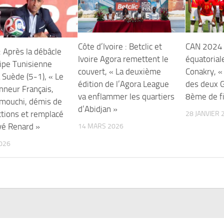
Côte d’Ivoire : Betclic et
CAN 2024 
: Après la débâcle
Ivoire Agora remettent le
équatoria
uipe Tunisienne
couvert, « La deuxième
Conakry, «
a Suède (5-1), « Le
édition de l’Agora League
des deux 
nneur Français,
va enflammer les quartiers
8ème de fi
amouchi, démis de
d’Abidjan »
ctions et remplacé
28 JANVIER 
vé Renard »
14 MARS 2026
2026