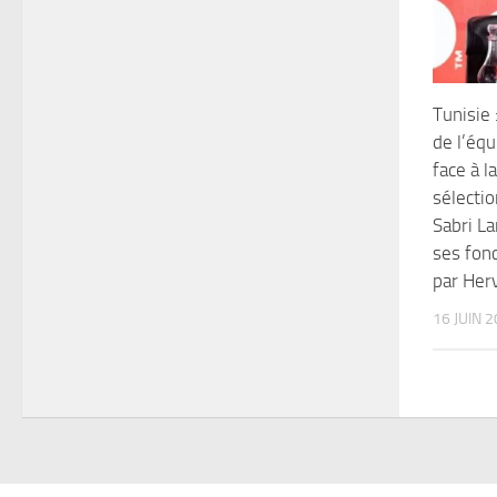
Tunisie 
de l’éq
face à l
sélectio
Sabri L
ses fon
par Her
16 JUIN 