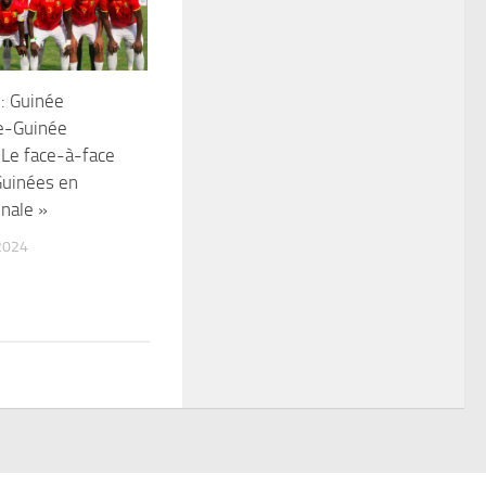
: Guinée
le-Guinée
 Le face-à-face
Guinées en
nale »
2024