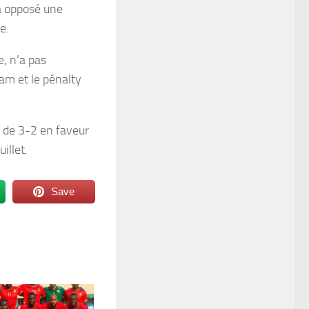
 a opposé une
e.
e, n’a pas
am et le pénalty
t de 3-2 en faveur
illet.
Save