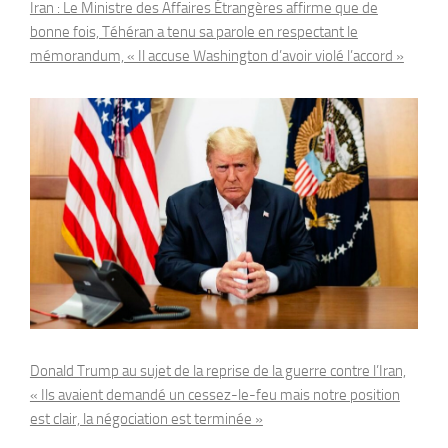
Iran : Le Ministre des Affaires Étrangères affirme que de
bonne fois, Téhéran a tenu sa parole en respectant le
mémorandum, « Il accuse Washington d’avoir violé l’accord »
Donald Trump au sujet de la reprise de la guerre contre l’Iran,
« Ils avaient demandé un cessez-le-feu mais notre position
est clair, la négociation est terminée »