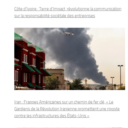
Côte d’Ivoire : Terre d’Impact, révolutionne la communication
sur la responsabilité sociétale des entreprises
Iran : Frappes Américaines sur un chemin de fer clé, « Le
Gardiens de la Révolution Iranienne promettent une riposte
contre les infrastructures des États-Unis »