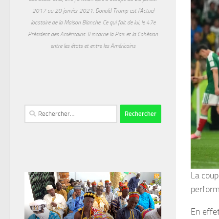
2017 au 20 janvier 2021. Donald Trump est l'Actuel
locataire de la Maison Blanche. Ce qui fait de lui, le 47e
Président des Américains. Il incarne la Paix et la Cohésion
entre les états et entre les Américains
Rechercher :
La coup
perform
En effe