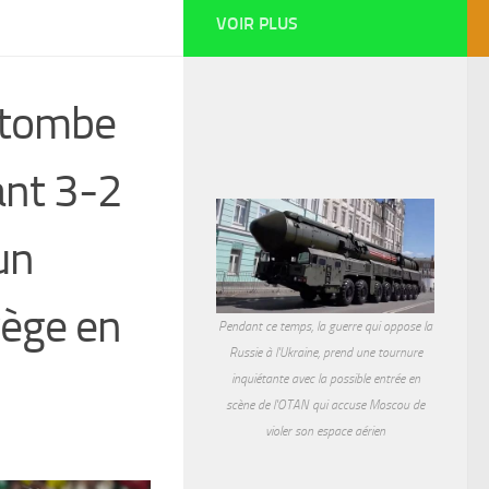
VOIR PLUS
 tombe
ant 3-2
un
vège en
Pendant ce temps, la guerre qui oppose la
Russie à l'Ukraine, prend une tournure
inquiétante avec la possible entrée en
scène de l'OTAN qui accuse Moscou de
violer son espace aérien