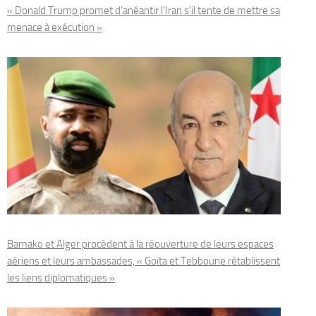
« Donald Trump promet d’anéantir l’Iran s’il tente de mettre sa
menace à exécution »
Bamako et Alger procèdent à la réouverture de leurs espaces
aériens et leurs ambassades, « Goïta et Tebboune rétablissent
les liens diplomatiques »