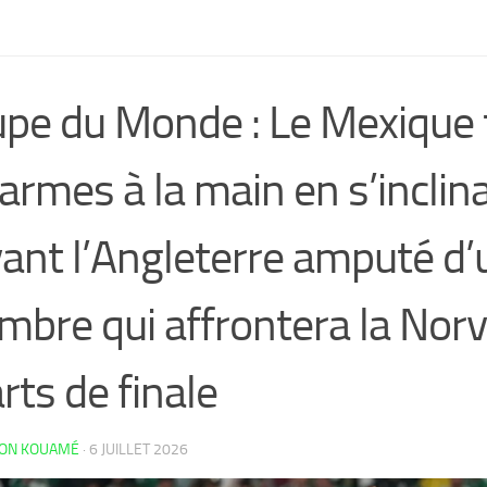
pe du Monde : Le Mexique
 armes à la main en s’inclin
ant l’Angleterre amputé d’
bre qui affrontera la Nor
rts de finale
LON KOUAMÉ
·
6 JUILLET 2026