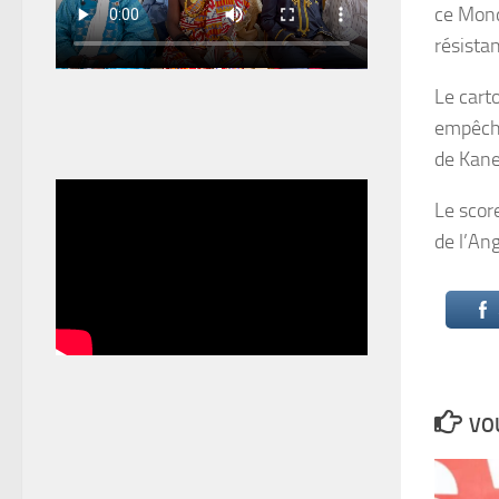
ce Mond
résista
Le cart
empêché
de Kane
Le scor
de l’Ang
VOU