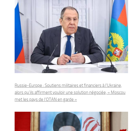
Russie-Europe : Soutiens militaires et financiers à l’Ukraine,
alors qu’ils affirment vouloir une solution négociée, « Moscou
met les pays de l’OTAN en garde »