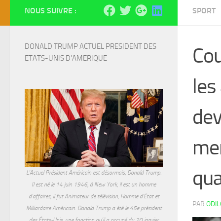
NOUS SUIVRE :
SPORT
DONALD TRUMP ACTUEL PRESIDENT DES 
Cou
ETATS-UNIS D'AMERIQUE
les
dev
mem
qua
L'Actuel Président Américain est désormais, Donald Trump.
Il est né le 14 juin 1946, à New York, il est un homme
d'affaires, il fut Animateur de télévision, Homme d'État et
PAR
ODI
Milliardaire Américain. Donald Trump a été le 45e président
des États-Unis, une fonction qu'il a occupé du 20 janvier