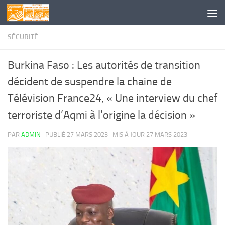
Skip to content
SÉCURITÉ
Burkina Faso : Les autorités de transition
décident de suspendre la chaine de
Télévision France24, « Une interview du chef
terroriste d’Aqmi à l’origine la décision »
PAR
ADMIN
· PUBLIÉ
27 MARS 2023
· MIS À JOUR
27 MARS 2023