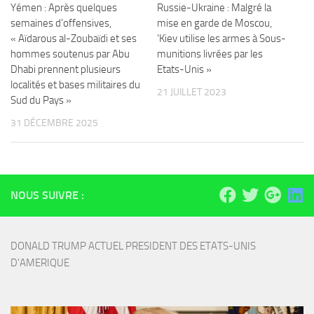
Yémen : Après quelques
Russie-Ukraine : Malgré la
semaines d’offensives,
mise en garde de Moscou,
« Aïdarous al-Zoubaïdi et ses
‘Kiev utilise les armes à Sous-
hommes soutenus par Abu
munitions livrées par les
Dhabi prennent plusieurs
Etats-Unis »
localités et bases militaires du
21 JUILLET 2023
Sud du Pays »
31 DÉCEMBRE 2025
NOUS SUIVRE :
DONALD TRUMP ACTUEL PRESIDENT DES ETATS-UNIS 
D'AMERIQUE