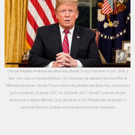
L'Actuel Président Américain est désormais, Donald Trump. Il est né le 14 juin 1946, à
New York, il est un homme d'affaires, il fut Animateur de télévision, Homme d'État et
Milliardaire Américain. Donald Trump a été le 45e président des États-Unis, une fonction
qu'il a occupé du 20 janvier 2017 au 20 janvier 2021. Donald Trump est l'Actuel
locataire de la Maison Blanche. Ce qui fait de lui, le 47e Président des Américains. Il
incarne la Paix et la Cohésion entre les états et entre les Américains