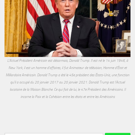
L'Actuel Président Américain est désormais, Donald Trump. Il est né le 14 juin 1946, à
New York, il est un homme d'affaires, il fut Animateur de télévision, Homme d'État et
Milliardaire Américain. Donald Trump a été le 45e président des États-Unis, une fonction
qu'il a occupé du 20 janvier 2017 au 20 janvier 2021. Donald Trump est l'Actuel
locataire de la Maison Blanche. Ce qui fait de lui, le 47e Président des Américains. Il
incarne la Paix et la Cohésion entre les états et entre les Américains