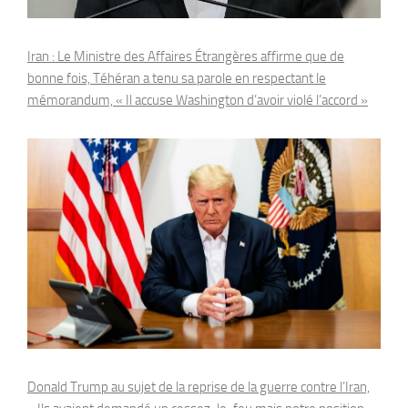
Iran : Le Ministre des Affaires Étrangères affirme que de
bonne fois, Téhéran a tenu sa parole en respectant le
mémorandum, « Il accuse Washington d’avoir violé l’accord »
Donald Trump au sujet de la reprise de la guerre contre l’Iran,