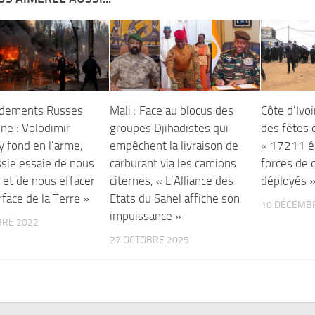
dements Russes
Mali : Face au blocus des
Côte d’Ivoi
ne : Volodimir
groupes Djihadistes qui
des fêtes 
y fond en l’arme,
empêchent la livraison de
« 17211 é
ssie essaie de nous
carburant via les camions
forces de 
 et de nous effacer
citernes, « L’Alliance des
déployés 
rface de la Terre »
Etats du Sahel affiche son
10 DÉCEMB
impuissance »
BRE 2022
27 OCTOBRE 2025