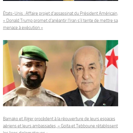
États-Unis : Affaire projet d’assassinat du Président Américain,
« Donald Trump promet d’anéantir l’Iran s’il tente de mettre sa
menace à exécution »
Bamako et Alger procèdent à la réouverture de leurs espaces
aériens et leurs ambassades, « Goïta et Tebboune rétablissent