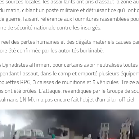
s sources locales, les assaillants ont pris d’assaut la zone a
u matin, ciblant un poste militaire et détruisant ce qu’il on
 de guerre, faisant référence aux fournitures rassemblées pou
e de sécurité nationale contre les insurgés.
n réel des pertes humaines et des dégâts matériels causés par
ore été confirmée par les autorités burkinabè.
s Djihadistes affirment pour certains avoir neutralisés toutes
 pendant l’assaut, dans le camp et emporté plusieurs équipe
oquettes RPG, 3 caisses de munitions et 5 véhicules. Treize 
es ont été brûlés. L’attaque, revendiquée par le Groupe de sout
lmans (JNIM), n’a pas encore fait l’objet d’un bilan officiel.