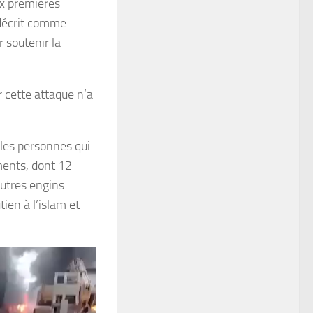
ux premières
t décrit comme
r soutenir la
 cette attaque n’a
 les personnes qui
ments, dont 12
autres engins
ien à l’islam et