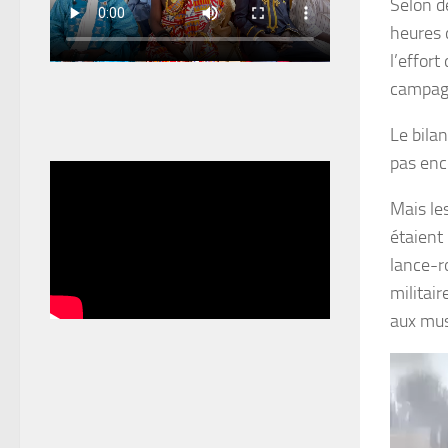
Selon de
heures d
l’effort
campagn
Le bila
pas enc
Mais le
étaient
lance-r
militair
aux musu