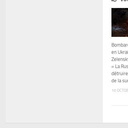
Bombar
en Ukrai
Zelensk
« La Ru
détruire
de la su
10 OCTO