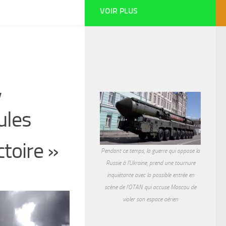
VOIR PLUS
,
ules
ctoire »
Pendant ce temps, la guerre qui oppose la
Russie à l'Ukraine, prend une tournure
inquiétante avec la possible entrée en
scène de l'OTAN qui accuse Moscou de
violer son espace aérien