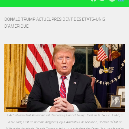
DONALD TRUMP ACTUEL PRESIDENT DES ETATS-UNIS 
D'AMERIQUE
L'Actuel Président Américain est désormais, Donald Trump. Il est né le 14 juin 1946, à
New York, il est un homme d'affaires, il fut Animateur de télévision, Homme d'État et
Milliardaire Américain. Donald Trump a été le 45e président des États-Unis, une fonction