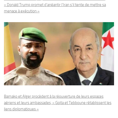
« Donald Trump promet d’anéantir l’Iran s’il tente de mettre sa
menace à exécution »
Bamako et Alger procèdent à la réouverture de leurs espaces
aériens et leurs ambassades, « Goïta et Tebboune rétablissent les
liens diplomatiques »