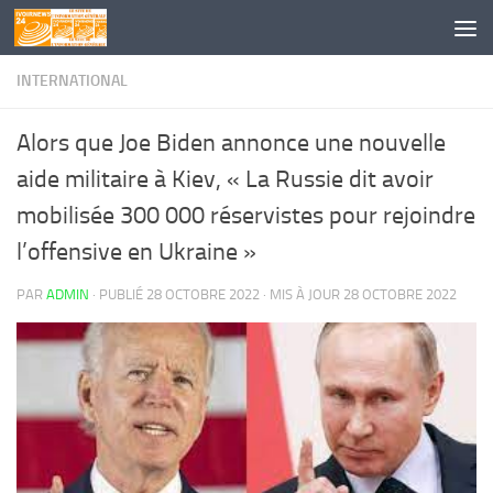
Skip to content
INTERNATIONAL
Alors que Joe Biden annonce une nouvelle
aide militaire à Kiev, « La Russie dit avoir
mobilisée 300 000 réservistes pour rejoindre
l’offensive en Ukraine »
PAR
ADMIN
· PUBLIÉ
28 OCTOBRE 2022
· MIS À JOUR
28 OCTOBRE 2022