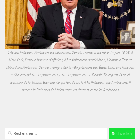
L'Actuel Président Américain est désormais, Donald Trump. Il est né le 14 juin 1946, à
New York, il est un homme d'affaires, il fut Animateur de télévision, Homme d'État et
Milliardaire Américain. Donald Trump a été le 45e président des États-Unis, une fonction
qu'il a occupé du 20 janvier 2017 au 20 janvier 2021. Donald Trump est l'Actuel
locataire de la Maison Blanche. Ce qui fait de lui, le 47e Président des Américains. Il
incarne la Paix et la Cohésion entre les états et entre les Américains
Rechercher :