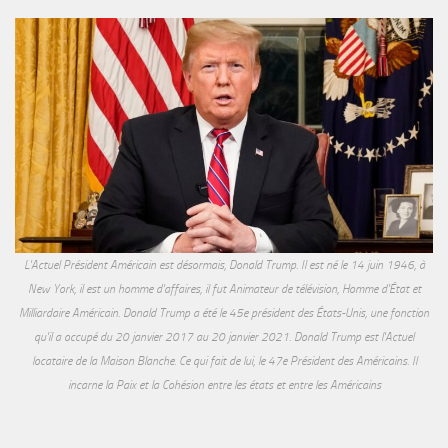
L'Actuel Président Américain est désormais, Donald Trump. Il est né le 14 juin 1946, à
New York, il est un homme d'affaires, il fut Animateur de télévision, Homme d'État et
Milliardaire Américain. Donald Trump a été le 45e président des États-Unis, une fonction
qu'il a occupé du 20 janvier 2017 au 20 janvier 2021. Donald Trump est l'Actuel
locataire de la Maison Blanche. Ce qui fait de lui, le 47e Président des Américains. Il
incarne la Paix et la Cohésion entre les états et entre les Américains