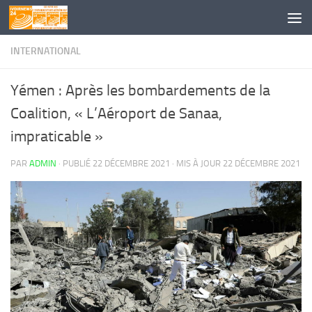
Skip to content
INTERNATIONAL
Yémen : Après les bombardements de la
Coalition, « L’Aéroport de Sanaa,
impraticable »
PAR
ADMIN
· PUBLIÉ
22 DÉCEMBRE 2021
· MIS À JOUR
22 DÉCEMBRE 2021