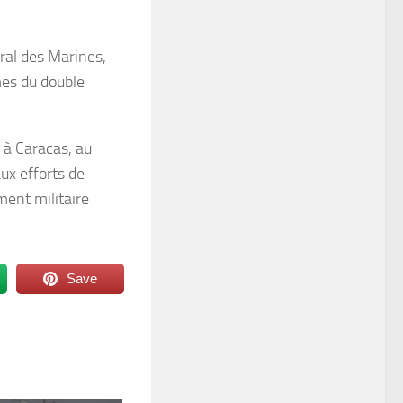
ral des Marines,
mes du double
i à Caracas, au
ux efforts de
ent militaire
Save