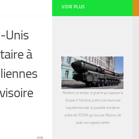
VOIR PLUS
s-Unis
taire à
éliennes
visoire
Pendant ce temps, la guerre qui oppose la
Russie à l'Ukraine, prend une tournure
inquiétante avec la possible entrée en
scène de l'OTAN qui accuse Moscou de
violer son espace aérien