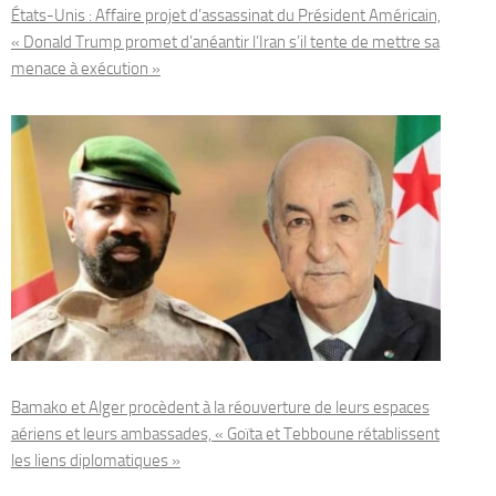
États-Unis : Affaire projet d’assassinat du Président Américain,
« Donald Trump promet d’anéantir l’Iran s’il tente de mettre sa
menace à exécution »
Bamako et Alger procèdent à la réouverture de leurs espaces
aériens et leurs ambassades, « Goïta et Tebboune rétablissent
les liens diplomatiques »