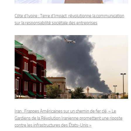
Côte d’Ivoire : Terre d’Impact, révolutionne la communication
sur la responsabilité sociétale des entreprises
Iran : Frappes Américaines sur un chemin de fer clé, « Le
Gardiens de la Révolution Iranienne promettent une riposte
contre les infrastructures des États-Unis »