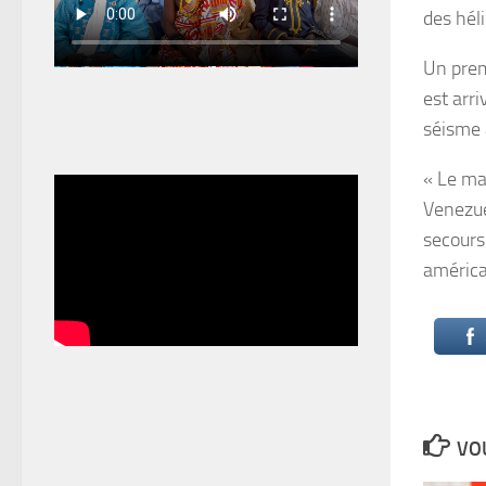
des hél
Un prem
est arr
séisme 
« Le maj
Venezue
secours
américa
VOU