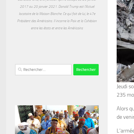
2017 au 20 janvier 2021. Donald Trump est l'Actuel
locataire de la Maison Blanche. Ce qui fait de lui, le 47e
Président des Américains. Il incarne la Paix et la Cohésion
entre les états et entre les Américains
Rechercher :
Jeudi s
235 mor
Alors q
de venir
L’armée 