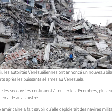
oir, les autorités Vénézuéliennes ont annoncé un nouveau bila
ts après les puissants séismes au Venezuela.
ue les secouristes continuent à fouiller les décombres, plusie
 en aide aux sinistrés.
américaine a fait savoir qu’elle déploierait des navires milita