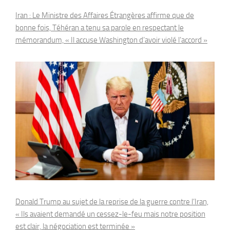
Iran : Le Ministre des Affaires Étrangères affirme que de
bonne fois, Téhéran a tenu sa parole en respectant le
mémorandum, « Il accuse Washington d’avoir violé l’accord »
Donald Trump au sujet de la reprise de la guerre contre l’Iran,
« Ils avaient demandé un cessez-le-feu mais notre position
est clair, la négociation est terminée »