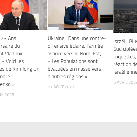
: 73 Ans
Ukraine : Dans une contre-
Israël : Pl
rsaire du
offensive éclaire, l’armée
Sud ciblées
nt Vladimir
avance vers le Nord-Est,
roquettes, 
 « Voici les
« Les Populations sont
réaction de
s de Kim Jong Un
évacuées en masse vers
israélienn
andre
d’autres régions »
5 AVRIL 202
enko »
11 AOÛT 2023
RE 2025