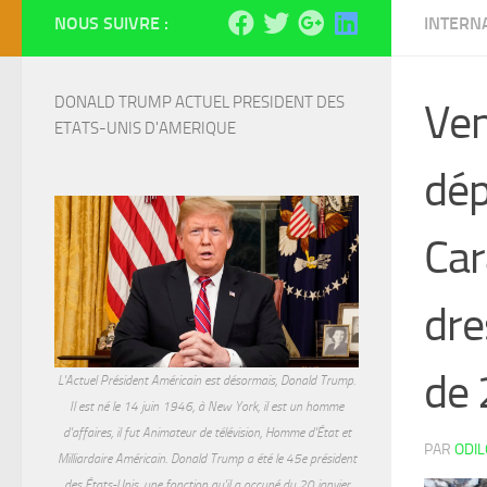
NOUS SUIVRE :
INTERN
DONALD TRUMP ACTUEL PRESIDENT DES 
Ven
ETATS-UNIS D'AMERIQUE
dép
Car
dre
de 
L'Actuel Président Américain est désormais, Donald Trump.
Il est né le 14 juin 1946, à New York, il est un homme
d'affaires, il fut Animateur de télévision, Homme d'État et
PAR
ODI
Milliardaire Américain. Donald Trump a été le 45e président
des États-Unis, une fonction qu'il a occupé du 20 janvier