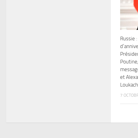
Russie 
d’annive
Préside
Poutine,
message
et Alex
Loukach
7 OCTOB