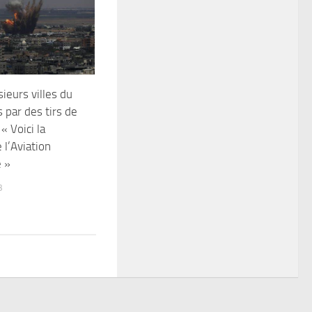
usieurs villes du
 par des tirs de
« Voici la
 l’Aviation
e »
3