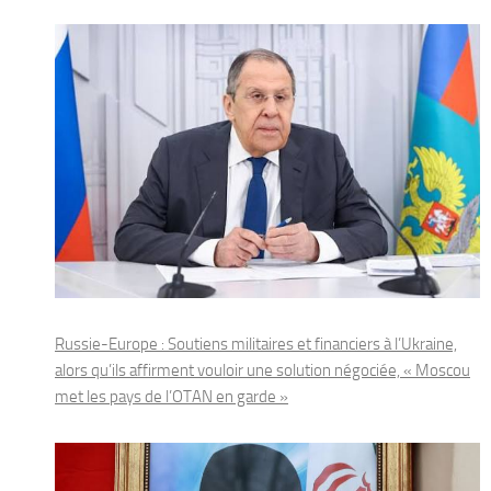
Russie-Europe : Soutiens militaires et financiers à l’Ukraine,
alors qu’ils affirment vouloir une solution négociée, « Moscou
met les pays de l’OTAN en garde »