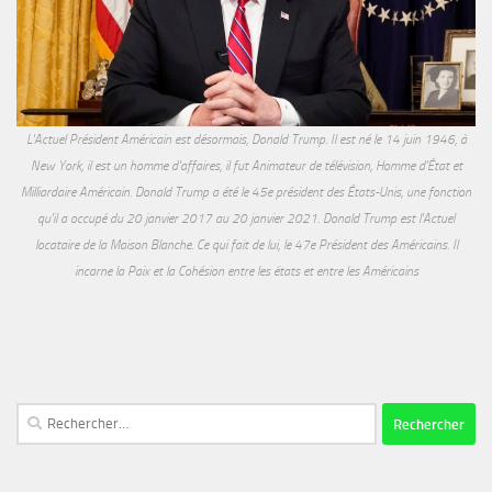
L'Actuel Président Américain est désormais, Donald Trump. Il est né le 14 juin 1946, à
New York, il est un homme d'affaires, il fut Animateur de télévision, Homme d'État et
Milliardaire Américain. Donald Trump a été le 45e président des États-Unis, une fonction
qu'il a occupé du 20 janvier 2017 au 20 janvier 2021. Donald Trump est l'Actuel
locataire de la Maison Blanche. Ce qui fait de lui, le 47e Président des Américains. Il
incarne la Paix et la Cohésion entre les états et entre les Américains
Rechercher :