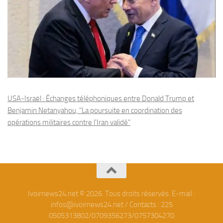
USA-Israël : Échanges téléphoniques entre Donald Trump et
Benjamin Netanyahou, "La poursuite en coordination des
opérations militaires contre l'Iran validé"
Ivoirnews24.net © 2026. Tous droits réservés. E-mail :
infos@ivoirnews24.net / Contacts : 225
0505313802/0709356273/0757304270