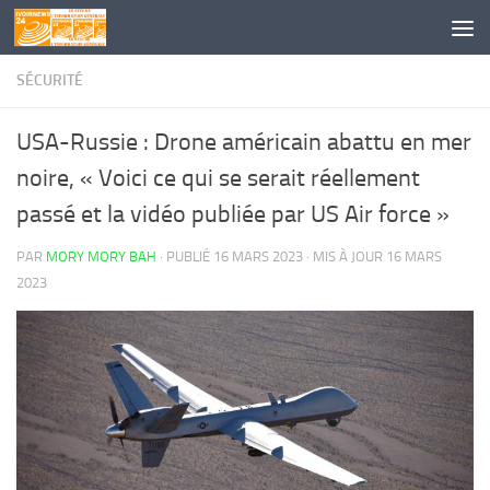
Skip to content
SÉCURITÉ
USA-Russie : Drone américain abattu en mer
noire, « Voici ce qui se serait réellement
passé et la vidéo publiée par US Air force »
PAR
MORY MORY BAH
· PUBLIÉ
16 MARS 2023
· MIS À JOUR
16 MARS
2023