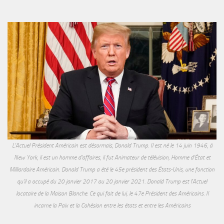
L'Actuel Président Américain est désormais, Donald Trump. Il est né le 14 juin 1946, à
New York, il est un homme d'affaires, il fut Animateur de télévision, Homme d'État et
Milliardaire Américain. Donald Trump a été le 45e président des États-Unis, une fonction
qu'il a occupé du 20 janvier 2017 au 20 janvier 2021. Donald Trump est l'Actuel
locataire de la Maison Blanche. Ce qui fait de lui, le 47e Président des Américains. Il
incarne la Paix et la Cohésion entre les états et entre les Américains