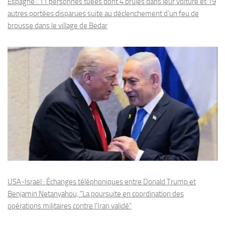
Espagne : 11 personnes tuées dont 4 brûlés dans leur voiture et 19
autres portées disparues suite au déclenchement d’un feu de
brousse dans le village de Bedar
USA-Israël : Échanges téléphoniques entre Donald Trump et
Benjamin Netanyahou, "La poursuite en coordination des
opérations militaires contre l'Iran validé"