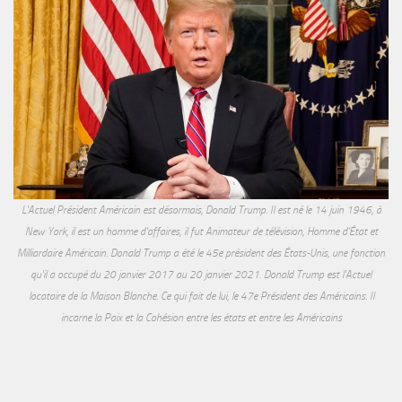
L'Actuel Président Américain est désormais, Donald Trump. Il est né le 14 juin 1946, à
New York, il est un homme d'affaires, il fut Animateur de télévision, Homme d'État et
Milliardaire Américain. Donald Trump a été le 45e président des États-Unis, une fonction
qu'il a occupé du 20 janvier 2017 au 20 janvier 2021. Donald Trump est l'Actuel
locataire de la Maison Blanche. Ce qui fait de lui, le 47e Président des Américains. Il
incarne la Paix et la Cohésion entre les états et entre les Américains