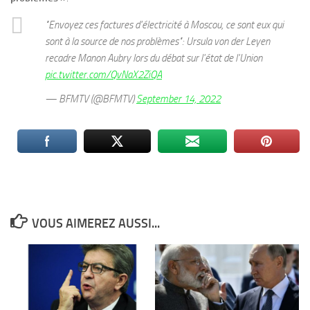
"Envoyez ces factures d'électricité à Moscou, ce sont eux qui
sont à la source de nos problèmes": Ursula von der Leyen
recadre Manon Aubry lors du débat sur l'état de l'Union
pic.twitter.com/QvNaX2ZiQA
— BFMTV (@BFMTV)
September 14, 2022
VOUS AIMEREZ AUSSI...