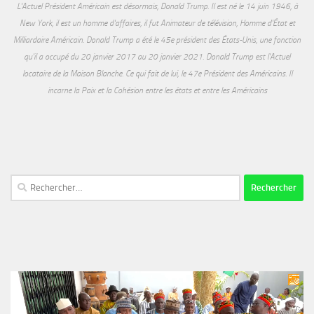
L'Actuel Président Américain est désormais, Donald Trump. Il est né le 14 juin 1946, à
New York, il est un homme d'affaires, il fut Animateur de télévision, Homme d'État et
Milliardaire Américain. Donald Trump a été le 45e président des États-Unis, une fonction
qu'il a occupé du 20 janvier 2017 au 20 janvier 2021. Donald Trump est l'Actuel
locataire de la Maison Blanche. Ce qui fait de lui, le 47e Président des Américains. Il
incarne la Paix et la Cohésion entre les états et entre les Américains
Rechercher :