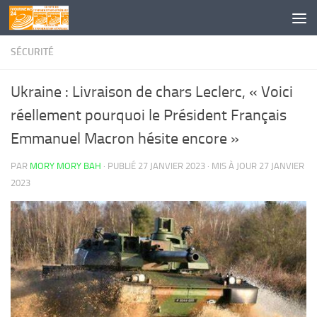
Skip to content
SÉCURITÉ
Ukraine : Livraison de chars Leclerc, « Voici
réellement pourquoi le Président Français
Emmanuel Macron hésite encore »
PAR
MORY MORY BAH
· PUBLIÉ
27 JANVIER 2023
· MIS À JOUR
27 JANVIER
2023