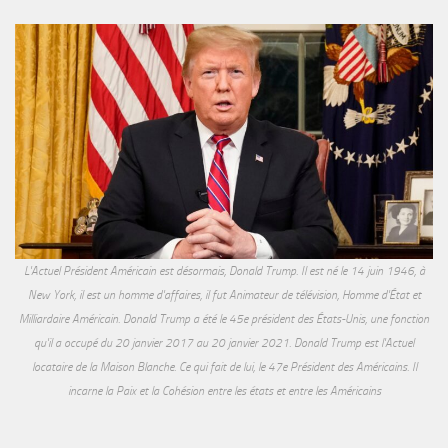
L'Actuel Président Américain est désormais, Donald Trump. Il est né le 14 juin 1946, à
New York, il est un homme d'affaires, il fut Animateur de télévision, Homme d'État et
Milliardaire Américain. Donald Trump a été le 45e président des États-Unis, une fonction
qu'il a occupé du 20 janvier 2017 au 20 janvier 2021. Donald Trump est l'Actuel
locataire de la Maison Blanche. Ce qui fait de lui, le 47e Président des Américains. Il
incarne la Paix et la Cohésion entre les états et entre les Américains