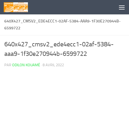
Skip to content
640X427_CMSV2_EDE4ECC1-02AF-5384-AAA9-1F30E270944B-
6599722
640x427_cmsv2_ede4ecc1-02af-5384-
aaa9-1f30e270944b-6599722
PAR
ODILON KOUAMÉ
·
8 AVRIL 2022