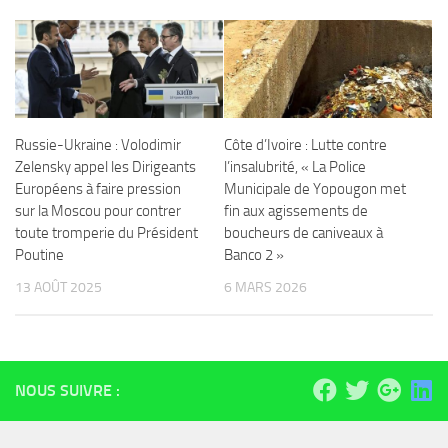
Russie-Ukraine : Volodimir
Côte d’Ivoire : Lutte contre
Zelensky appel les Dirigeants
l’insalubrité, « La Police
Européens à faire pression
Municipale de Yopougon met
sur la Moscou pour contrer
fin aux agissements de
toute tromperie du Président
boucheurs de caniveaux à
Poutine
Banco 2 »
13 AOÛT 2025
6 MARS 2026
NOUS SUIVRE :