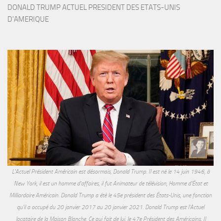
DONALD TRUMP ACTUEL PRESIDENT DES ETATS-UNIS 
D'AMERIQUE
L'Actuel Président Américain est désormais, Donald Trump. Il est né le 14 juin 1946, à
New York, il est un homme d'affaires, il fut Animateur de télévision, Homme d'État et
Milliardaire Américain. Donald Trump a été le 45e président des États-Unis, une fonction
qu'il a occupé du 20 janvier 2017 au 20 janvier 2021. Donald Trump est l'Actuel
locataire de la Maison Blanche. Ce qui fait de lui, le 47e Président des Américains. Il