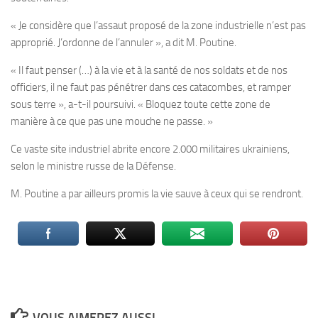
« Je considère que l’assaut proposé de la zone industrielle n’est pas
approprié. J’ordonne de l’annuler », a dit M. Poutine.
« Il faut penser (…) à la vie et à la santé de nos soldats et de nos
officiers, il ne faut pas pénétrer dans ces catacombes, et ramper
sous terre », a-t-il poursuivi. « Bloquez toute cette zone de
manière à ce que pas une mouche ne passe. »
Ce vaste site industriel abrite encore 2.000 militaires ukrainiens,
selon le ministre russe de la Défense.
M. Poutine a par ailleurs promis la vie sauve à ceux qui se rendront.
VOUS AIMEREZ AUSSI...