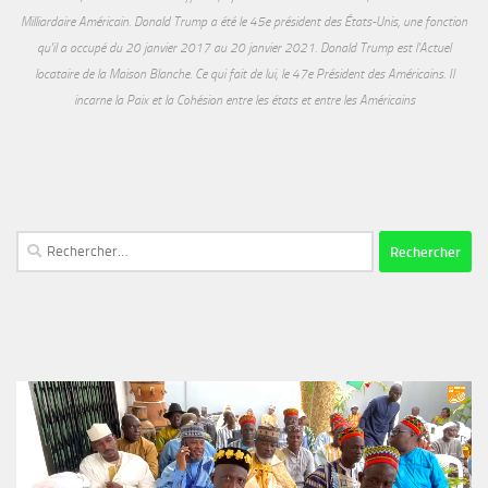
Milliardaire Américain. Donald Trump a été le 45e président des États-Unis, une fonction
qu'il a occupé du 20 janvier 2017 au 20 janvier 2021. Donald Trump est l'Actuel
locataire de la Maison Blanche. Ce qui fait de lui, le 47e Président des Américains. Il
incarne la Paix et la Cohésion entre les états et entre les Américains
Rechercher :