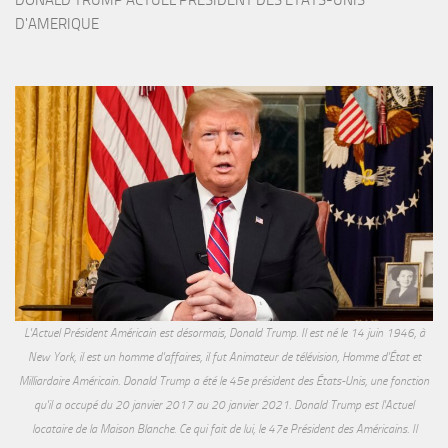
D'AMERIQUE
L'Actuel Président Américain est désormais, Donald Trump. Il est né le 14 juin 1946, à
New York, il est un homme d'affaires, il fut Animateur de télévision, Homme d'État et
Milliardaire Américain. Donald Trump a été le 45e président des États-Unis, une fonction
qu'il a occupé du 20 janvier 2017 au 20 janvier 2021. Donald Trump est l'Actuel
locataire de la Maison Blanche. Ce qui fait de lui, le 47e Président des Américains. Il