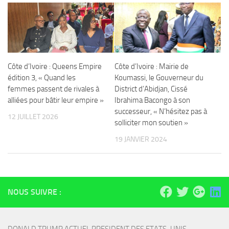
Côte d’Ivoire : Queens Empire
Côte d’Ivoire : Mairie de
édition 3, « Quand les
Koumassi, le Gouverneur du
femmes passent de rivales à
District d’Abidjan, Cissé
alliées pour bâtir leur empire »
Ibrahima Bacongo à son
successeur, « N’hésitez pas à
12 JUILLET 2026
solliciter mon soutien »
19 JANVIER 2024
NOUS SUIVRE :
DONALD TRUMP ACTUEL PRESIDENT DES ETATS-UNIS 