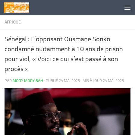
Skip to content
AFRIQUE
Sénégal : L’opposant Ousmane Sonko
condamné nuitamment à 10 ans de prison
pour viol, « Voici ce qui s’est passé à son
procès »
PAR
MORY MORY BAH
· PUBLIÉ
24 MAI 2023
· MIS À JOUR
24 MAI 2023