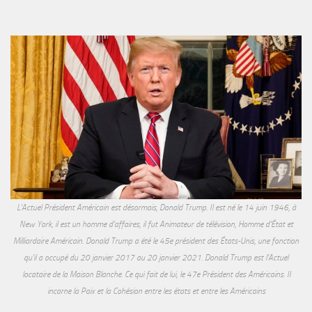
L'Actuel Président Américain est désormais, Donald Trump. Il est né le 14 juin 1946, à
New York, il est un homme d'affaires, il fut Animateur de télévision, Homme d'État et
Milliardaire Américain. Donald Trump a été le 45e président des États-Unis, une fonction
qu'il a occupé du 20 janvier 2017 au 20 janvier 2021. Donald Trump est l'Actuel
locataire de la Maison Blanche. Ce qui fait de lui, le 47e Président des Américains. Il
incarne la Paix et la Cohésion entre les états et entre les Américains