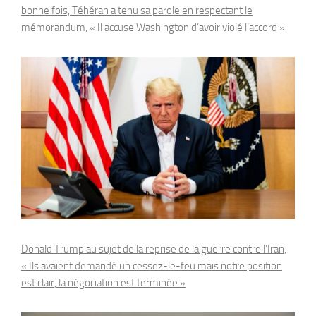
bonne fois, Téhéran a tenu sa parole en respectant le
mémorandum, « Il accuse Washington d’avoir violé l’accord »
Donald Trump au sujet de la reprise de la guerre contre l’Iran,
« Ils avaient demandé un cessez-le-feu mais notre position
est clair, la négociation est terminée »