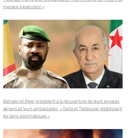
menace à exécution »
Bamako et Alger procèdent à la réouverture de leurs espaces
aériens et leurs ambassades, « Goïta et Tebboune rétablissent
les liens diplomatiques »