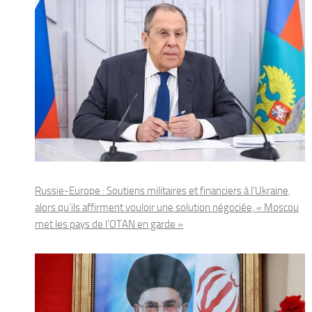
Russie-Europe : Soutiens militaires et financiers à l’Ukraine,
alors qu’ils affirment vouloir une solution négociée, « Moscou
met les pays de l’OTAN en garde »