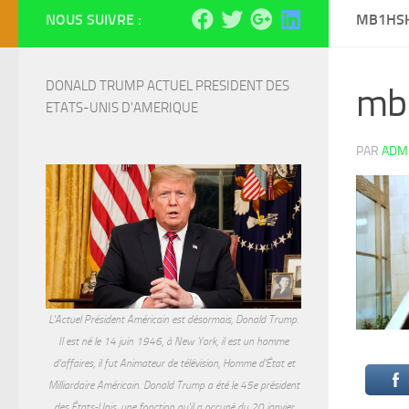
NOUS SUIVRE :
MB1HS
DONALD TRUMP ACTUEL PRESIDENT DES 
mb
ETATS-UNIS D'AMERIQUE
PAR
ADM
L'Actuel Président Américain est désormais, Donald Trump.
Il est né le 14 juin 1946, à New York, il est un homme
d'affaires, il fut Animateur de télévision, Homme d'État et
Milliardaire Américain. Donald Trump a été le 45e président
des États-Unis, une fonction qu'il a occupé du 20 janvier