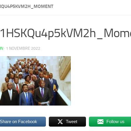
KQU4P5KVM2H_MOMENT
1HSKQu4p5kVM2h_Mom
IN
·
1 NOVEMBRE 2022
Share on Facebook
Tweet
Follow us