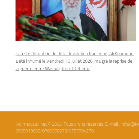
Iran : Le défunt Guide de la Révolution Iranienne, Ali Khamenei
a été Inhumé le Vendredi 10 Juillet 2026, malgré la reprise de
la guerre entre Washington et Téhéran
Ivoirnews24.net © 2026. Tous droits réservés. E-mail : infos@iv
0505313802/0709356273/0757304270