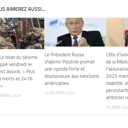
S AIMEREZ AUSSI...
Le Président Russe
Côte d’Ivoi
 Le bilan du séisme
Vladimir Poutine promet
de la Médi
appé vendredi le
une riposte forte et
l’assurance
est alourdi, « Plus
douloureuse aux sanctions
2025 marq
 morts et 2476
américaines
stabilité, 
 »
persistant
23 FÉVRIER 2022
EMBRE 2023
ambition r
29 AVRIL 20