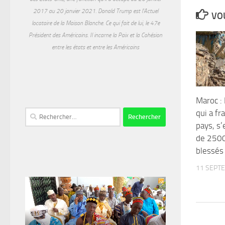
2017 au 20 janvier 2021. Donald Trump est l'Actuel
VOU
locataire de la Maison Blanche. Ce qui fait de lui, le 47e
Président des Américains. Il incarne la Paix et la Cohésion
entre les états et entre les Américains
Maroc :
qui a fr
Rechercher :
pays, s’
de 2500
blessés
11 SEPT