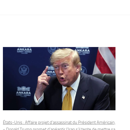
États-Unis : Affaire projet d’assassinat du Président Américain,
« Donald Trump promet d’anéantir l’Iran s’il tente de mettre sa