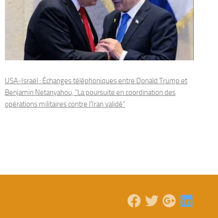
USA-Israël : Échanges téléphoniques entre Donald Trump et
Benjamin Netanyahou, "La poursuite en coordination des
opérations militaires contre l'Iran validé"