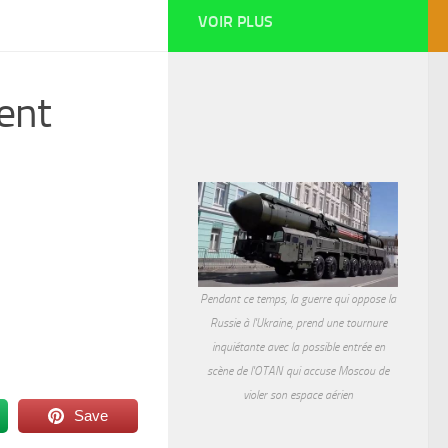
VOIR PLUS
ent
Pendant ce temps, la guerre qui oppose la
Russie à l'Ukraine, prend une tournure
inquiétante avec la possible entrée en
scène de l'OTAN qui accuse Moscou de
violer son espace aérien
Save