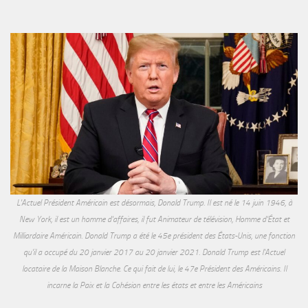
L'Actuel Président Américain est désormais, Donald Trump. Il est né le 14 juin 1946, à
New York, il est un homme d'affaires, il fut Animateur de télévision, Homme d'État et
Milliardaire Américain. Donald Trump a été le 45e président des États-Unis, une fonction
qu'il a occupé du 20 janvier 2017 au 20 janvier 2021. Donald Trump est l'Actuel
locataire de la Maison Blanche. Ce qui fait de lui, le 47e Président des Américains. Il
incarne la Paix et la Cohésion entre les états et entre les Américains