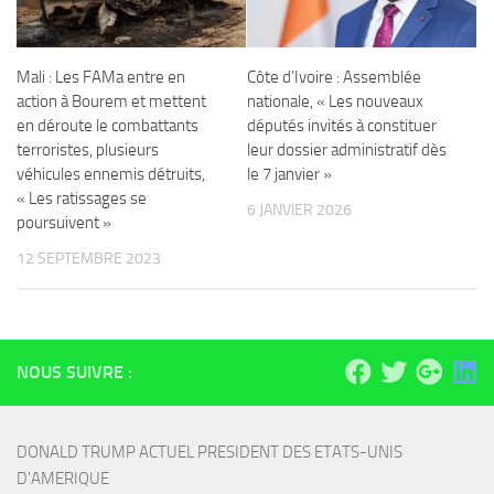
Mali : Les FAMa entre en
Côte d’Ivoire : Assemblée
action à Bourem et mettent
nationale, « Les nouveaux
en déroute le combattants
députés invités à constituer
terroristes, plusieurs
leur dossier administratif dès
véhicules ennemis détruits,
le 7 janvier »
« Les ratissages se
6 JANVIER 2026
poursuivent »
12 SEPTEMBRE 2023
NOUS SUIVRE :
DONALD TRUMP ACTUEL PRESIDENT DES ETATS-UNIS 
D'AMERIQUE