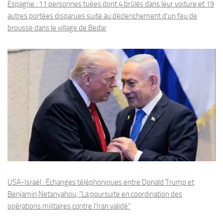
Espagne : 11 personnes tuées dont 4 brûlés dans leur voiture et 19
autres portées disparues suite au déclenchement d’un feu de
brousse dans le village de Bedar
USA-Israël : Échanges téléphoniques entre Donald Trump et
Benjamin Netanyahou, "La poursuite en coordination des
opérations militaires contre l'Iran validé"